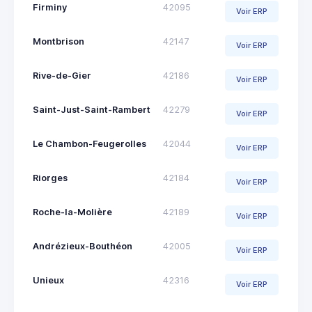
Firminy
42095
Voir ERP
Montbrison
42147
Voir ERP
Rive-de-Gier
42186
Voir ERP
Saint-Just-Saint-Rambert
42279
Voir ERP
Le Chambon-Feugerolles
42044
Voir ERP
Riorges
42184
Voir ERP
Roche-la-Molière
42189
Voir ERP
Andrézieux-Bouthéon
42005
Voir ERP
Unieux
42316
Voir ERP