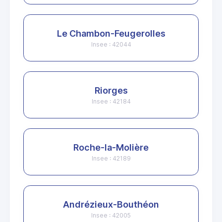
Le Chambon-Feugerolles
Insee : 42044
Riorges
Insee : 42184
Roche-la-Molière
Insee : 42189
Andrézieux-Bouthéon
Insee : 42005