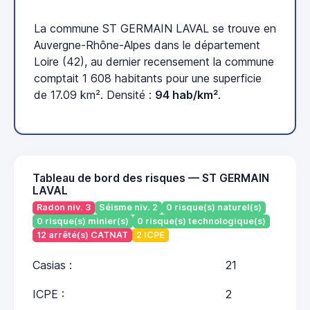
La commune ST GERMAIN LAVAL se trouve en
Auvergne-Rhône-Alpes dans le département
Loire (42), au dernier recensement la commune
comptait 1 608 habitants pour une superficie
de 17.09 km². Densité :
94 hab/km²
.
Tableau de bord des risques — ST GERMAIN
LAVAL
Radon niv. 3
Séisme niv. 2
0 risque(s) naturel(s)
0 risque(s) minier(s)
0 risque(s) technologique(s)
12 arrêté(s) CATNAT
2 ICPE
Casias :
21
ICPE :
2