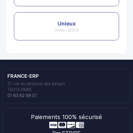
Unieux
Insee : 42316
FRANCE-ERP
27 rue du dessous des berges
75013 PARIS
01 83 62 99 51
Paiements 100% sécurisé