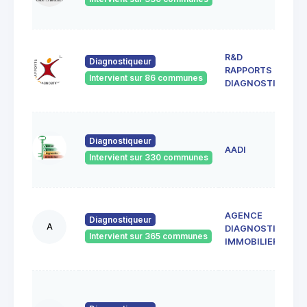
G
3
R&D
c
Diagnostiqueur
RAPPORTS &
4
Intervient sur 86 communes
S
DIAGNOSTICS
G
1
Diagnostiqueur
d
AADI
4
Intervient sur 330 communes
A
AGENCE
M
Diagnostiqueur
A
DIAGNOSTIC
S
Intervient sur 365 communes
4
IMMOBILIER
F
1
A