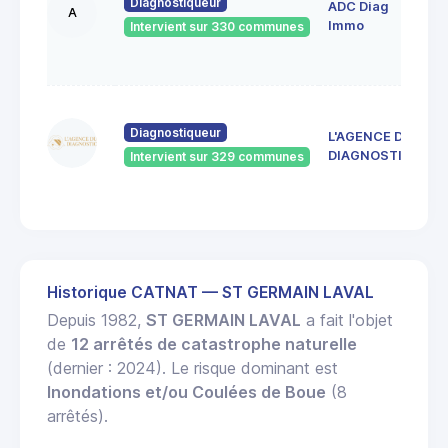
Diagnostiqueur
ADC Diag
R
A
4
Immo
Intervient sur 330 communes
S
E
4
d
Diagnostiqueur
L'AGENCE DU
4
DIAGNOSTIC
Intervient sur 329 communes
J
R
Historique CATNAT — ST GERMAIN LAVAL
Depuis 1982,
ST GERMAIN LAVAL
a fait l'objet
de
12 arrêtés de catastrophe naturelle
(dernier : 2024). Le risque dominant est
Inondations et/ou Coulées de Boue
(8
arrêtés).