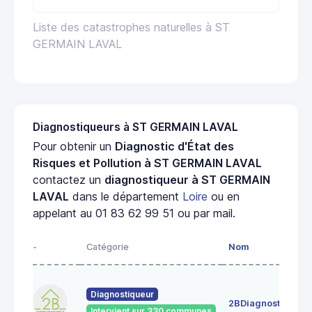
Liste des catastrophes naturelles à ST
GERMAIN LAVAL
Diagnostiqueurs à ST GERMAIN LAVAL
Pour obtenir un
Diagnostic d'État des
Risques et Pollution à ST GERMAIN LAVAL
contactez un
diagnostiqueur à ST GERMAIN
LAVAL
dans le département
Loire
ou en
appelant au 01 83 62 99 51 ou par mail.
-
Catégorie
Nom
A
4
Diagnostiqueur
c
2BDiagnostics
4
Intervient sur 330 communes