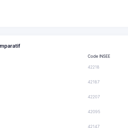
mparatif
Code INSEE
42218
42187
42207
42095
42147