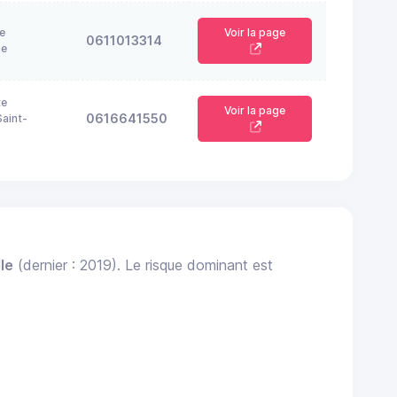
e
Voir la page
0611013314
ne
te
Voir la page
0616641550
aint-
le
(dernier : 2019). Le risque dominant est