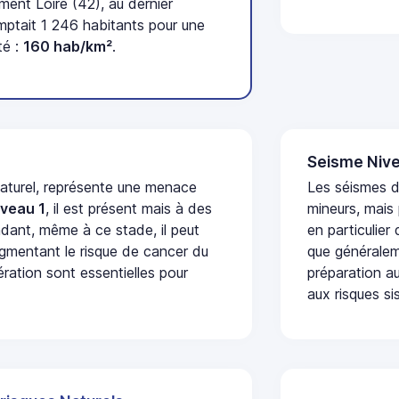
ent Loire (42), au dernier
tait 1 246 habitants pour une
té :
160 hab/km²
.
Seisme Nive
naturel, représente une menace
Les séismes 
iveau 1
, il est présent mais à des
mineurs, mais
dant, même à ce stade, il peut
en particulier
augmentant le risque de cancer du
que généraleme
ération sont essentielles pour
préparation au
aux risques si