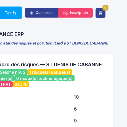
0
Tarifs
Connexion
Inscription
FRANCE ERP
ic état des risques et pollution (ERP) à ST DENIS DE CABANNE
 bord des risques — ST DENIS DE CABANNE
Séisme niv. 2
1 risque(s) naturel(s)
nier(s)
0 risque(s) technologique(s)
CATNAT
6 ICPE
10
6
9