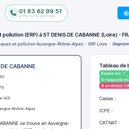
01 83 62 99 51
APPEL NON SURTAXÉ
et pollution (ERP) à ST DENIS DE CABANNE (Loire) - 
isques et pollution Auvergne-Rhône-Alpes
ERP Loire
Diagnost
Tableau de
S DE CABANNE
Radon niv. 1
50
0 risque(s) mi
9 arrêté(s) 
15
e (42)
Casias :
ergne-Rhône-Alpes
ICPE :
CATNAT :
BANNE se trouve en Auvergne-