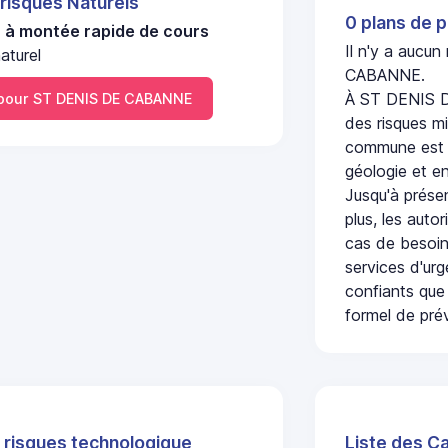
 risques Naturels
0 plans de p
u à montée rapide de cours
Il n'y a aucu
aturel
CABANNE.
À ST DENIS D
pour ST DENIS DE CABANNE
des risques mi
commune est c
géologie et en
Jusqu'à présen
plus, les auto
cas de besoin
services d'ur
confiants que 
formel de prév
 risques technologique
Liste des C