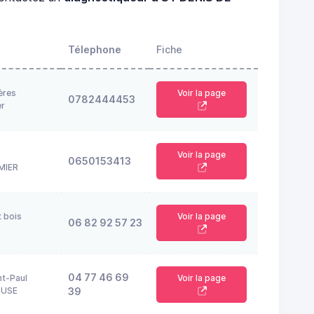
Télephone
Fiche
ères
Voir la page
0782444453
er
Voir la page
0650153413
MIER
t bois
Voir la page
06 82 92 57 23
04 77 46 69
nt-Paul
Voir la page
OUSE
39