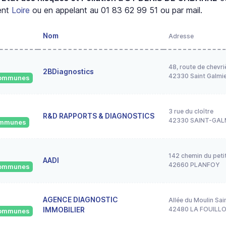
ent
Loire
ou en appelant au 01 83 62 99 51 ou par mail.
Nom
Adresse
48, route de chevri
2BDiagnostics
42330 Saint Galmi
 communes
3 rue du cloître
R&D RAPPORTS & DIAGNOSTICS
42330 SAINT-GAL
communes
142 chemin du peti
AADI
42660 PLANFOY
 communes
AGENCE DIAGNOSTIC
Allée du Moulin Sai
IMMOBILIER
42480 LA FOUILL
 communes