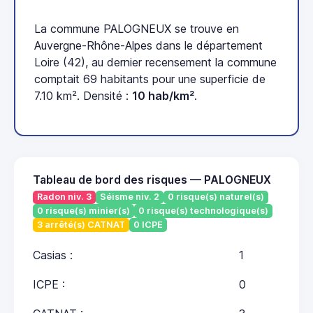
La commune PALOGNEUX se trouve en
Auvergne-Rhône-Alpes dans le département
Loire (42), au dernier recensement la commune
comptait 69 habitants pour une superficie de
7.10 km². Densité :
10 hab/km²
.
Tableau de bord des risques — PALOGNEUX
Radon niv. 3
Séisme niv. 2
0 risque(s) naturel(s)
0 risque(s) minier(s)
0 risque(s) technologique(s)
3 arrêté(s) CATNAT
0 ICPE
Casias :
1
ICPE :
0