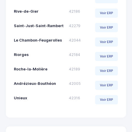
Rive-de-Gier
42186
Voir ERP
Saint-Just-Saint-Rambert
42279
Voir ERP
Le Chambon-Feugerolles
42044
Voir ERP
Riorges
42184
Voir ERP
Roche-la-Molière
42189
Voir ERP
Andrézieux-Bouthéon
42005
Voir ERP
Unieux
42316
Voir ERP