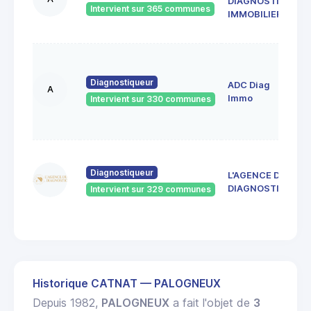
DIAGNOSTIC
S
Intervient sur 365 communes
4
IMMOBILIER
F
1
A
Diagnostiqueur
ADC Diag
R
A
4
Immo
Intervient sur 330 communes
S
E
4
d
Diagnostiqueur
L'AGENCE DU
4
DIAGNOSTIC
Intervient sur 329 communes
J
R
Historique CATNAT — PALOGNEUX
Depuis 1982,
PALOGNEUX
a fait l'objet de
3