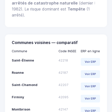
arrêtés de catastrophe naturelle
(dernier :
1982). Le risque dominant est
Tempête
(1
arrêté).
Communes voisines — comparatif
Commune
Code INSEE
ERP en ligne
Saint-Étienne
42218
Voir ERP
Roanne
42187
Voir ERP
Saint-Chamond
42207
Voir ERP
Firminy
42095
Voir ERP
Montbrison
42147
Voir ERP