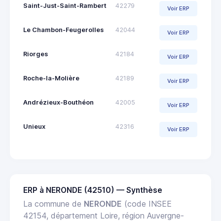
Saint-Just-Saint-Rambert
42279
Voir ERP
Le Chambon-Feugerolles
42044
Voir ERP
Riorges
42184
Voir ERP
Roche-la-Molière
42189
Voir ERP
Andrézieux-Bouthéon
42005
Voir ERP
Unieux
42316
Voir ERP
ERP à NERONDE (42510) — Synthèse
La commune de
NERONDE
(code INSEE
42154, département Loire, région Auvergne-