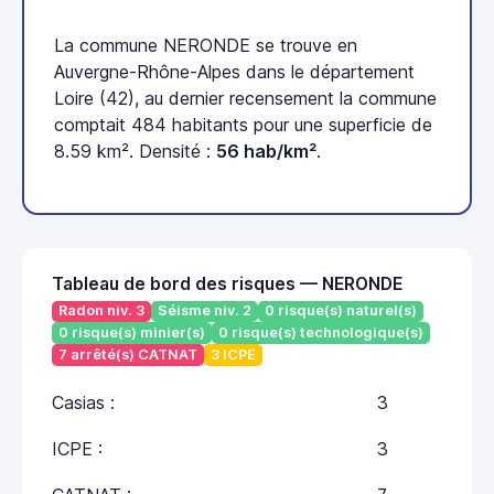
La commune NERONDE se trouve en
Auvergne-Rhône-Alpes dans le département
Loire (42), au dernier recensement la commune
comptait 484 habitants pour une superficie de
8.59 km². Densité :
56 hab/km²
.
Tableau de bord des risques — NERONDE
Radon niv. 3
Séisme niv. 2
0 risque(s) naturel(s)
0 risque(s) minier(s)
0 risque(s) technologique(s)
7 arrêté(s) CATNAT
3 ICPE
Casias :
3
ICPE :
3