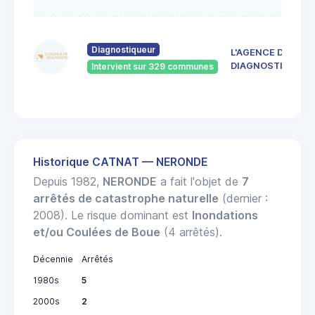
4
d
Diagnostiqueur
L'AGENCE DU
4
DIAGNOSTIC
Intervient sur 329 communes
J
R
Historique CATNAT — NERONDE
Depuis 1982,
NERONDE
a fait l'objet de
7
arrêtés de catastrophe naturelle
(dernier :
2008). Le risque dominant est
Inondations
et/ou Coulées de Boue
(4 arrêtés).
Décennie
Arrêtés
1980s
5
2000s
2