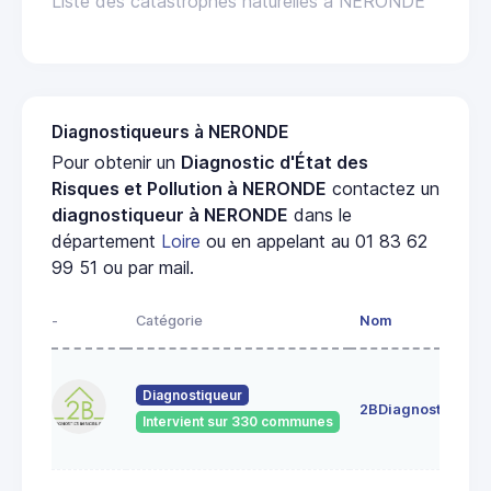
Liste des catastrophes naturelles à NERONDE
Diagnostiqueurs à NERONDE
Pour obtenir un
Diagnostic d'État des
Risques et Pollution à NERONDE
contactez un
diagnostiqueur à NERONDE
dans le
département
Loire
ou en appelant au 01 83 62
99 51 ou par mail.
-
Catégorie
Nom
A
4
Diagnostiqueur
c
2BDiagnostics
4
Intervient sur 330 communes
G