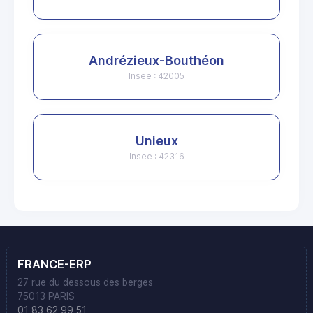
Andrézieux-Bouthéon
Insee : 42005
Unieux
Insee : 42316
FRANCE-ERP
27 rue du dessous des berges
75013 PARIS
01 83 62 99 51