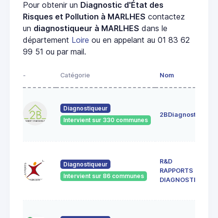
Pour obtenir un
Diagnostic d'État des
Risques et Pollution à MARLHES
contactez
un
diagnostiqueur à MARLHES
dans le
département
Loire
ou en appelant au 01 83 62
99 51 ou par mail.
-
Catégorie
Nom
A
4
Diagnostiqueur
c
2BDiagnostics
4
Intervient sur 330 communes
G
3
R&D
c
Diagnostiqueur
RAPPORTS &
4
Intervient sur 86 communes
S
DIAGNOSTICS
G
1