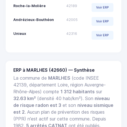
Roche-la-Molière
42189
Voir ERP
Andrézieux-Bouthéon
42005
Voir ERP
Unieux
42316
Voir ERP
ERP à MARLHES (42660) — Synthèse
La commune de
MARLHES
(code INSEE
42139, département Loire, région Auvergne-
Rhône-Alpes) compte
1 312 habitants
sur
32.63 km²
(densité 40 hab/km²). Son
niveau
de risque radon est 3
et son
niveau sismique
est 2
. Aucun plan de prévention des risques
(PPR) n'est actif sur cette commune. Depuis
1982,
5 arrêtés CATNAT
ont été publiés,