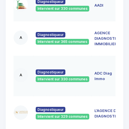
Diagnostiqueur
d
AADI
4
Intervient sur 330 communes
A
AGENCE
M
Diagnostiqueur
A
DIAGNOSTIC
S
Intervient sur 365 communes
4
IMMOBILIER
F
1
A
Diagnostiqueur
ADC Diag
R
A
4
Immo
Intervient sur 330 communes
S
E
4
d
Diagnostiqueur
L'AGENCE DU
4
DIAGNOSTIC
Intervient sur 329 communes
J
R