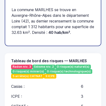
La commune MARLHES se trouve en
Auvergne-Rhône-Alpes dans le département
Loire (42), au dernier recensement la commune
comptait 1 312 habitants pour une superficie de
32.63 km². Densité :
40 hab/km²
.
Tableau de bord des risques — MARLHES
Radon niv. 3
Séisme niv. 2
0 risque(s) naturel(s)
0 risque(s) minier(s)
0 risque(s) technologique(s)
5 arrêté(s) CATNAT
3 ICPE
Casias :
6
ICPE :
3