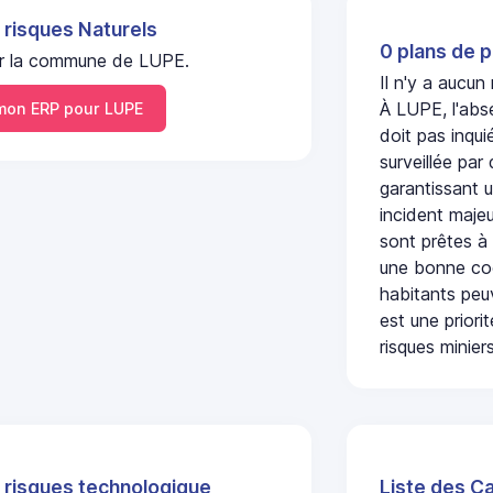
 risques Naturels
0 plans de p
 sur la commune de LUPE.
Il n'y a aucun
À LUPE, l'abs
on ERP pour LUPE
doit pas inqu
surveillée par
garantissant u
incident majeu
sont prêtes à
une bonne coo
habitants peuv
est une prior
risques miniers
 risques technologique
Liste des C