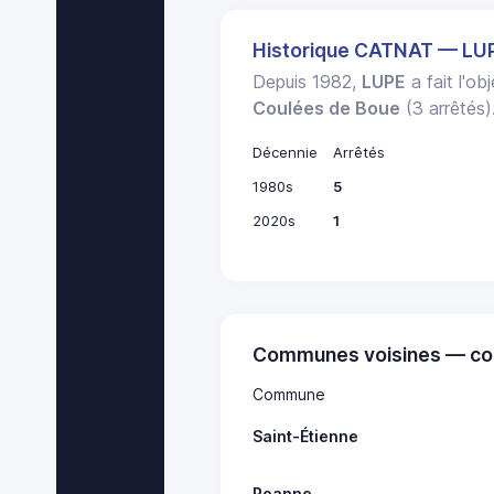
Historique CATNAT — LU
Depuis 1982,
LUPE
a fait l'ob
Coulées de Boue
(3 arrêtés)
Décennie
Arrêtés
1980s
5
2020s
1
Communes voisines — co
Commune
Saint-Étienne
Roanne