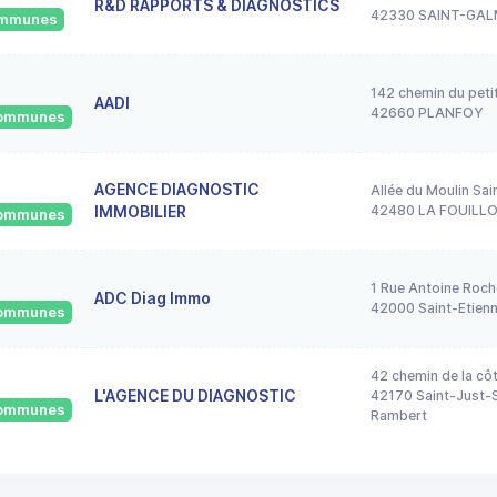
R&D RAPPORTS & DIAGNOSTICS
42330 SAINT-GAL
communes
142 chemin du peti
AADI
42660 PLANFOY
 communes
AGENCE DIAGNOSTIC
Allée du Moulin Sai
IMMOBILIER
42480 LA FOUILL
 communes
1 Rue Antoine Roch
ADC Diag Immo
42000 Saint-Etien
 communes
42 chemin de la cô
L'AGENCE DU DIAGNOSTIC
42170 Saint-Just-S
 communes
Rambert