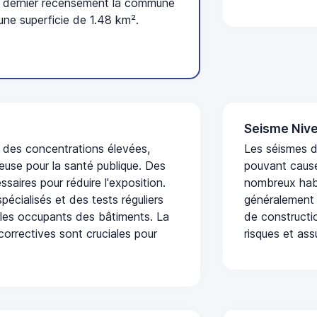
u dernier recensement la commune
une superficie de 1.48 km².
Seisme Nive
t des concentrations élevées,
Les séismes de
euse pour la santé publique. Des
pouvant cause
saires pour réduire l'exposition.
nombreux habi
écialisés et des tests réguliers
généralement 
 les occupants des bâtiments. La
de constructio
 correctives sont cruciales pour
risques et ass