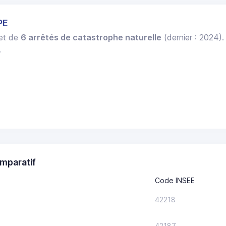
PE
jet de
6 arrêtés de catastrophe naturelle
(dernier : 2024)
.
mparatif
Code INSEE
42218
42187