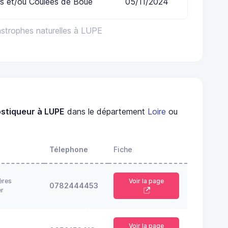
s et/ou Coulées de Boue
05/11/2024
astrophes naturelles à LUPE
stiqueur à LUPE
dans le département
Loire
ou
Télephone
Fiche
ères
Voir la page
0782444453
er
Voir la page