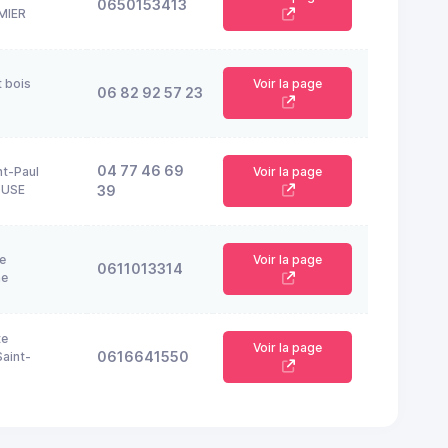
0650153413
MIER
t bois
Voir la page
06 82 92 57 23
04 77 46 69
nt-Paul
Voir la page
OUSE
39
e
Voir la page
0611013314
ne
te
Voir la page
0616641550
aint-