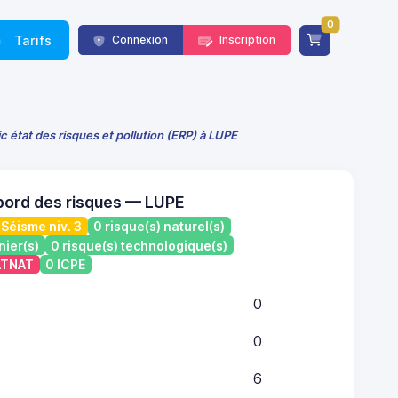
0
Tarifs
Connexion
Inscription
c état des risques et pollution (ERP) à LUPE
bord des risques — LUPE
Séisme niv. 3
0 risque(s) naturel(s)
nier(s)
0 risque(s) technologique(s)
CATNAT
0 ICPE
0
0
6