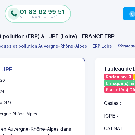
01 83 62 99 51
APPEL NON SURTAXÉ
t pollution (ERP) à LUPE (Loire) - FRANCE ERP
isques et pollution Auvergne-Rhône-Alpes
ERP Loire
Diagnosti
Tableau de 
LUPE
Radon niv. 3
20
0 risque(s) mi
6 arrêté(s) 
24
e (42)
Casias :
ergne-Rhône-Alpes
ICPE :
CATNAT :
 en Auvergne-Rhône-Alpes dans