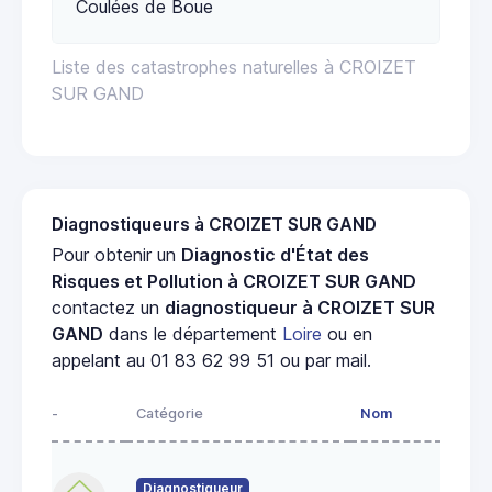
Coulées de Boue
Liste des catastrophes naturelles à CROIZET
SUR GAND
Diagnostiqueurs à CROIZET SUR GAND
Pour obtenir un
Diagnostic d'État des
Risques et Pollution à CROIZET SUR GAND
contactez un
diagnostiqueur à CROIZET SUR
GAND
dans le département
Loire
ou en
appelant au 01 83 62 99 51 ou par mail.
-
Catégorie
Nom
A
4
Diagnostiqueur
c