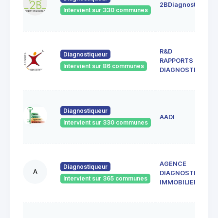
2BDiagnostics
4
Intervient sur 330 communes
G
3
R&D
c
Diagnostiqueur
RAPPORTS &
4
Intervient sur 86 communes
S
DIAGNOSTICS
G
1
Diagnostiqueur
d
AADI
4
Intervient sur 330 communes
A
AGENCE
M
Diagnostiqueur
A
DIAGNOSTIC
S
Intervient sur 365 communes
4
IMMOBILIER
F
1