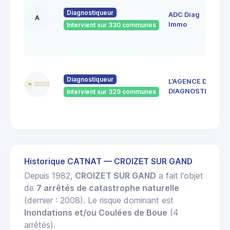
A
Diagnostiqueur
ADC Diag
R
A
4
Immo
Intervient sur 330 communes
S
E
4
d
Diagnostiqueur
L'AGENCE DU
4
DIAGNOSTIC
Intervient sur 329 communes
J
R
Historique CATNAT — CROIZET SUR GAND
Depuis 1982,
CROIZET SUR GAND
a fait l'objet
de
7 arrêtés de catastrophe naturelle
(dernier : 2008). Le risque dominant est
Inondations et/ou Coulées de Boue
(4
arrêtés).