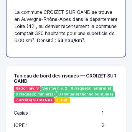
La commune CROIZET SUR GAND se trouve
en Auvergne-Rhône-Alpes dans le département
Loire (42), au dernier recensement la commune
comptait 320 habitants pour une superficie de
6.00 km². Densité :
53 hab/km²
.
Tableau de bord des risques — CROIZET SUR
GAND
Radon niv. 3
Séisme niv. 2
0 risque(s) naturel(s)
0 risque(s) minier(s)
0 risque(s) technologique(s)
7 arrêté(s) CATNAT
2 ICPE
Casias :
1
ICPE :
2