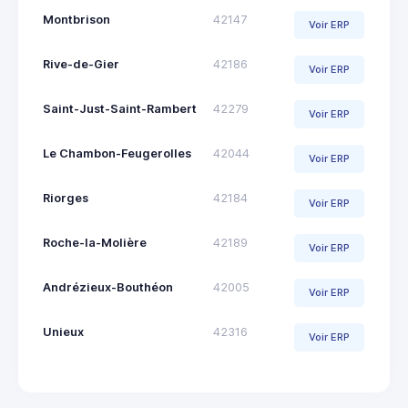
Montbrison
42147
Voir ERP
Rive-de-Gier
42186
Voir ERP
Saint-Just-Saint-Rambert
42279
Voir ERP
Le Chambon-Feugerolles
42044
Voir ERP
Riorges
42184
Voir ERP
Roche-la-Molière
42189
Voir ERP
Andrézieux-Bouthéon
42005
Voir ERP
Unieux
42316
Voir ERP