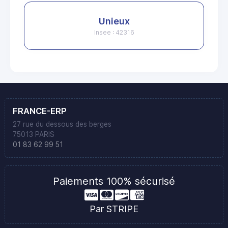
Unieux
Insee : 42316
FRANCE-ERP
27 rue du dessous des berges
75013 PARIS
01 83 62 99 51
Paiements 100% sécurisé
Par STRIPE