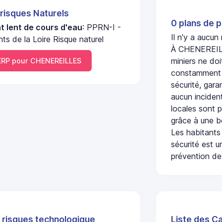
 risques Naturels
0 plans de p
 lent de cours d'eau
: PPRN-I -
Il n'y a aucu
ts de la Loire Risque naturel
À CHENEREILLE
miniers ne doi
RP pour CHENEREILLES
constamment s
sécurité, gara
aucun incident
locales sont p
grâce à une b
Les habitants
sécurité est u
prévention des
 risques technologique
Liste des C