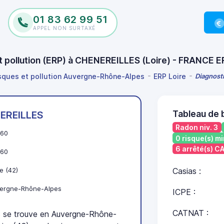
01 83 62 99 51
APPEL NON SURTAXÉ
et pollution (ERP) à CHENEREILLES (Loire) - FRANCE E
isques et pollution Auvergne-Rhône-Alpes
ERP Loire
Diagnosti
Tableau de
EREILLES
Radon niv. 3
60
0 risque(s) mi
6 arrêté(s) 
60
e (42)
Casias :
ergne-Rhône-Alpes
ICPE :
CATNAT :
e trouve en Auvergne-Rhône-