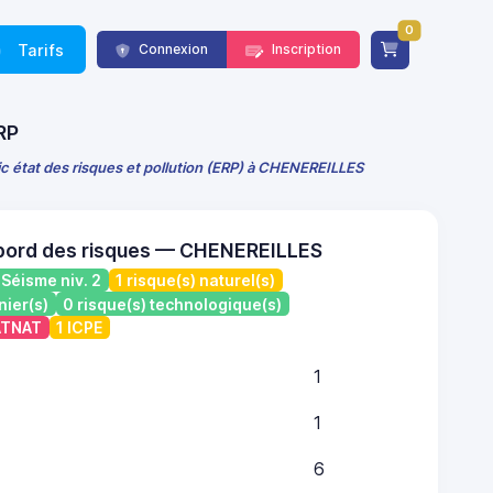
0
Tarifs
Connexion
Inscription
RP
c état des risques et pollution (ERP) à CHENEREILLES
 bord des risques — CHENEREILLES
Séisme niv. 2
1 risque(s) naturel(s)
nier(s)
0 risque(s) technologique(s)
CATNAT
1 ICPE
1
1
6