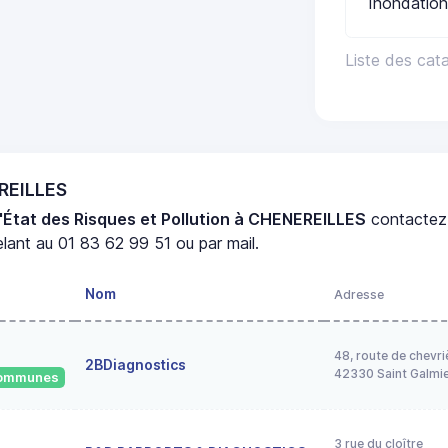
Inondation
Liste des cat
EREILLES
'État des Risques et Pollution à CHENEREILLES
contactez
lant au 01 83 62 99 51 ou par mail.
Nom
Adresse
48, route de chevri
2BDiagnostics
42330 Saint Galmi
 communes
3 rue du cloître