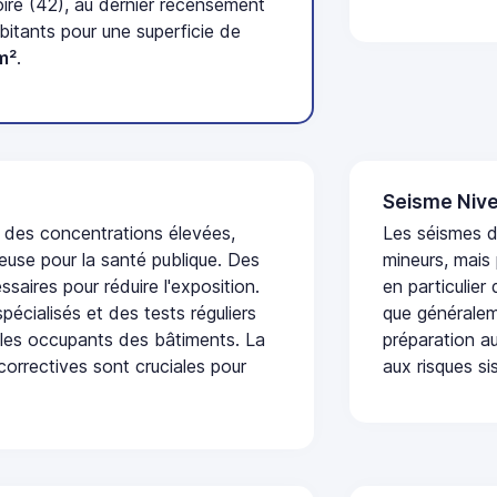
ire (42), au dernier recensement
itants pour une superficie de
m²
.
Seisme Nive
t des concentrations élevées,
Les séismes 
euse pour la santé publique. Des
mineurs, mais
saires pour réduire l'exposition.
en particulier
écialisés et des tests réguliers
que généraleme
 les occupants des bâtiments. La
préparation au
 correctives sont cruciales pour
aux risques si