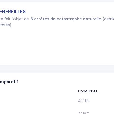
HENEREILLES
a fait l'objet de
6 arrêtés de catastrophe naturelle
(derni
rêtés).
mparatif
Code INSEE
42218
42187