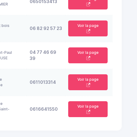
0650153413
MIER
t bois
Voir la page
06 82 92 57 23
04 77 46 69
nt-Paul
Voir la page
OUSE
39
e
Voir la page
0611013314
ne
te
Voir la page
0616641550
aint-