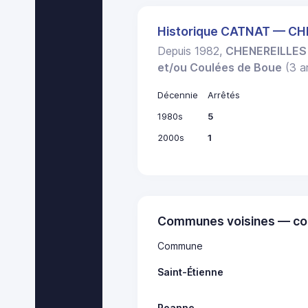
Historique CATNAT — C
Depuis 1982,
CHENEREILLES
et/ou Coulées de Boue
(3 ar
Décennie
Arrêtés
1980s
5
2000s
1
Communes voisines — co
Commune
Saint-Étienne
Roanne