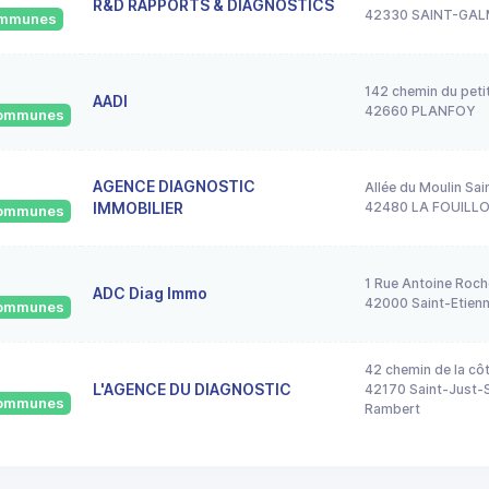
R&D RAPPORTS & DIAGNOSTICS
42330 SAINT-GAL
communes
142 chemin du peti
AADI
42660 PLANFOY
 communes
AGENCE DIAGNOSTIC
Allée du Moulin Sai
IMMOBILIER
42480 LA FOUILL
 communes
1 Rue Antoine Roch
ADC Diag Immo
42000 Saint-Etien
 communes
42 chemin de la cô
L'AGENCE DU DIAGNOSTIC
42170 Saint-Just-S
 communes
Rambert