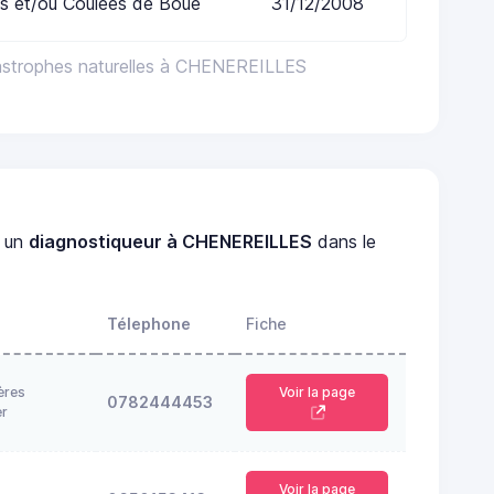
s et/ou Coulées de Boue
31/12/2008
astrophes naturelles à CHENEREILLES
 un
diagnostiqueur à CHENEREILLES
dans le
Télephone
Fiche
ères
Voir la page
0782444453
er
Voir la page