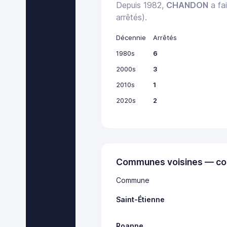
Depuis 1982,
CHANDON
a fai
arrêtés).
Décennie
Arrêtés
1980s
6
2000s
3
2010s
1
2020s
2
Communes voisines — co
Commune
Saint-Étienne
Roanne