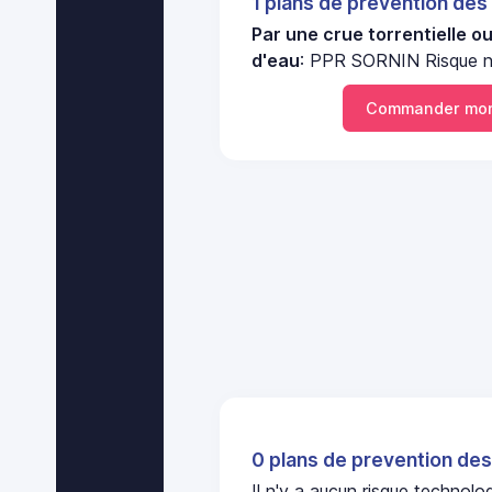
1 plans de prevention des
Par une crue torrentielle o
d'eau
: PPR SORNIN Risque n
Commander mon
0 plans de prevention des
Il n'y a aucun risque technol