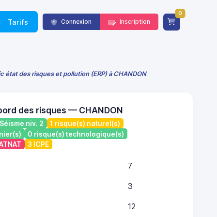
0
Tarifs
Connexion
Inscription
c état des risques et pollution (ERP) à CHANDON
 bord des risques — CHANDON
Séisme niv. 2
1 risque(s) naturel(s)
nier(s)
0 risque(s) technologique(s)
CATNAT
3 ICPE
7
3
12