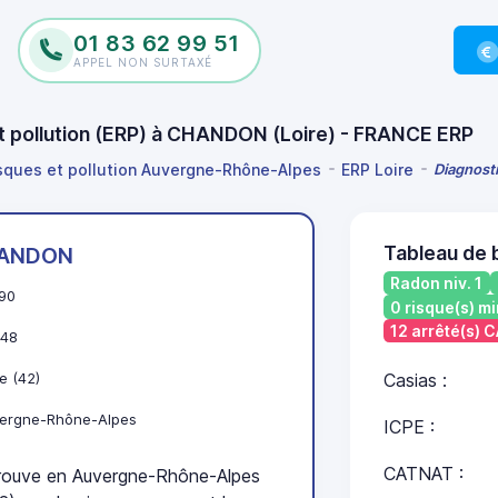
01 83 62 99 51
APPEL NON SURTAXÉ
et pollution (ERP) à CHANDON (Loire) - FRANCE ERP
isques et pollution Auvergne-Rhône-Alpes
ERP Loire
Diagnosti
Tableau de
ANDON
Radon niv. 1
90
0 risque(s) mi
12 arrêté(s) 
48
e (42)
Casias :
ergne-Rhône-Alpes
ICPE :
CATNAT :
ouve en Auvergne-Rhône-Alpes