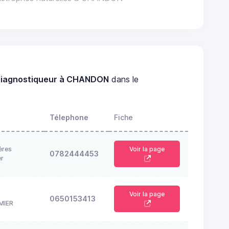
diagnostiqueur à CHANDON
dans le
Télephone
Fiche
ères
Voir la page
0782444453
er
Voir la page
0650153413
MIER