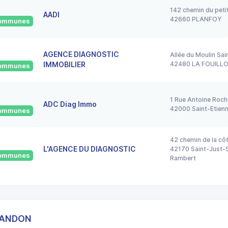
142 chemin du peti
AADI
42660 PLANFOY
 communes
AGENCE DIAGNOSTIC
Allée du Moulin Sai
IMMOBILIER
42480 LA FOUILL
 communes
1 Rue Antoine Roch
ADC Diag Immo
42000 Saint-Etien
 communes
42 chemin de la cô
L'AGENCE DU DIAGNOSTIC
42170 Saint-Just-S
 communes
Rambert
HANDON