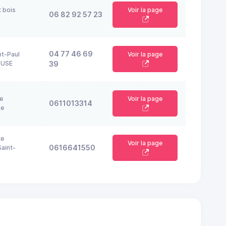
t bois
Voir la page
06 82 92 57 23
04 77 46 69
nt-Paul
Voir la page
OUSE
39
e
Voir la page
0611013314
ne
te
Voir la page
0616641550
aint-