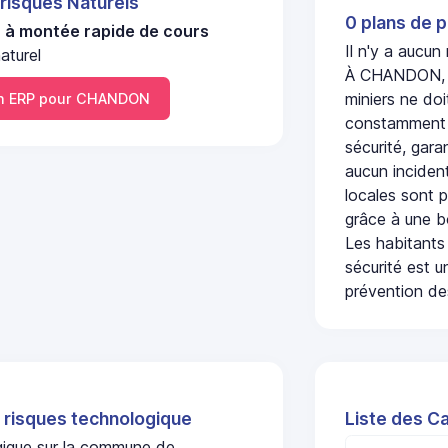
 risques Naturels
0 plans de p
u à montée rapide de cours
Il n'y a aucu
aturel
À CHANDON, l'
miniers ne doi
 ERP pour CHANDON
constamment s
sécurité, gara
aucun incident
locales sont p
grâce à une b
Les habitants
sécurité est u
prévention des
 risques technologique
Liste des C
ogique sur la commune de