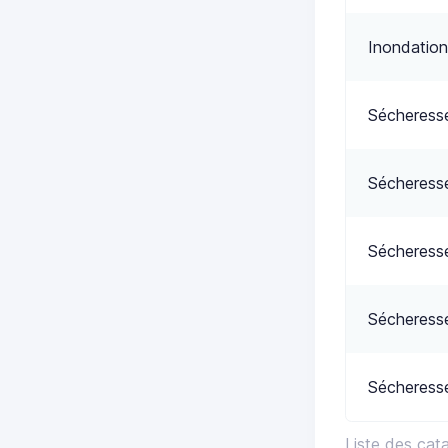
Inondation
Sécheress
Sécheress
Sécheress
Sécheress
Sécheress
Liste des ca