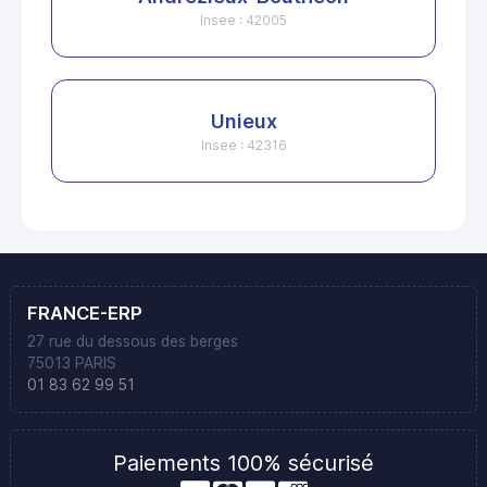
Insee : 42005
Unieux
Insee : 42316
FRANCE-ERP
27 rue du dessous des berges
75013 PARIS
01 83 62 99 51
Paiements 100% sécurisé