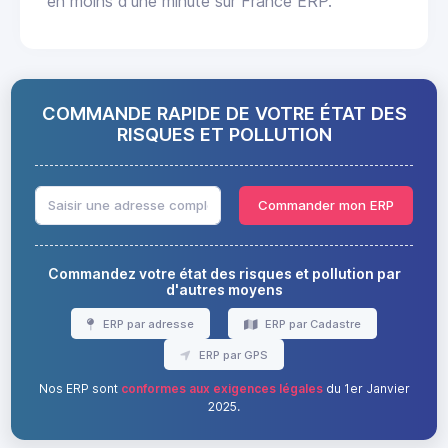
en moins d'une minute sur France ERP.
COMMANDE RAPIDE DE VOTRE ÉTAT DES
RISQUES ET POLLUTION
Commander mon ERP
Commandez votre état des risques et pollution par
d'autres moyens
ERP par adresse
ERP par Cadastre
ERP par GPS
Nos ERP sont
conformes aux exigences légales
du 1er Janvier
2025.