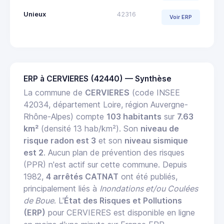
Unieux
42316
Voir ERP
ERP à CERVIERES (42440) — Synthèse
La commune de
CERVIERES
(code INSEE
42034, département Loire, région Auvergne-
Rhône-Alpes) compte
103 habitants
sur
7.63
km²
(densité 13 hab/km²). Son
niveau de
risque radon est 3
et son
niveau sismique
est 2
. Aucun plan de prévention des risques
(PPR) n'est actif sur cette commune. Depuis
1982,
4 arrêtés CATNAT
ont été publiés,
principalement liés à
Inondations et/ou Coulées
de Boue
. L'
État des Risques et Pollutions
(ERP)
pour CERVIERES est disponible en ligne