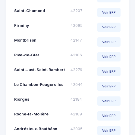
Saint-Chamond
42207
Voir ERP
Firminy
42095
Voir ERP
Montbrison
42147
Voir ERP
Rive-de-Gier
42186
Voir ERP
Saint-Just-Saint-Rambert
42279
Voir ERP
Le Chambon-Feugerolles
42044
Voir ERP
Riorges
42184
Voir ERP
Roche-la-Molière
42189
Voir ERP
Andrézieux-Bouthéon
42005
Voir ERP