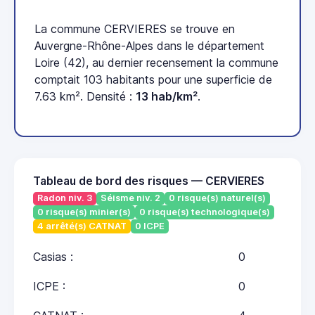
La commune CERVIERES se trouve en
Auvergne-Rhône-Alpes dans le département
Loire (42), au dernier recensement la commune
comptait 103 habitants pour une superficie de
7.63 km². Densité :
13 hab/km²
.
Tableau de bord des risques — CERVIERES
Radon niv. 3
Séisme niv. 2
0 risque(s) naturel(s)
0 risque(s) minier(s)
0 risque(s) technologique(s)
4 arrêté(s) CATNAT
0 ICPE
Casias :
0
ICPE :
0