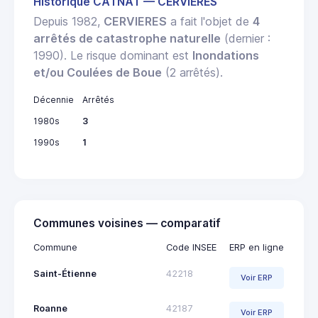
Historique CATNAT — CERVIERES
Depuis 1982,
CERVIERES
a fait l'objet de
4
arrêtés de catastrophe naturelle
(dernier :
1990). Le risque dominant est
Inondations
et/ou Coulées de Boue
(2 arrêtés).
Décennie
Arrêtés
1980s
3
1990s
1
Communes voisines — comparatif
Commune
Code INSEE
ERP en ligne
Saint-Étienne
42218
Voir ERP
Roanne
42187
Voir ERP