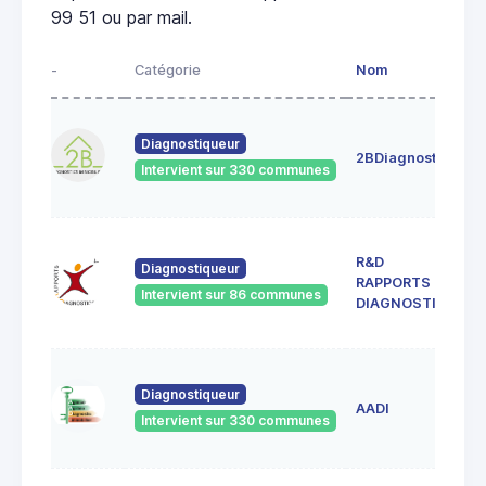
99 51 ou par mail.
-
Catégorie
Nom
A
4
Diagnostiqueur
c
2BDiagnostics
4
Intervient sur 330 communes
G
3
R&D
c
Diagnostiqueur
RAPPORTS &
4
Intervient sur 86 communes
S
DIAGNOSTICS
G
1
Diagnostiqueur
d
AADI
4
Intervient sur 330 communes