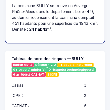
La commune BULLY se trouve en Auvergne-
Rhône-Alpes dans le département Loire (42),
au dernier recensement la commune comptait
451 habitants pour une superficie de 19.13 km².
Densité :
24 hab/km²
.
Tableau de bord des risques — BULLY
Radon niv. 3
Séisme niv. 2
1 risque(s) naturel(s)
0 risque(s) minier(s)
0 risque(s) technologique(s)
6 arrêté(s) CATNAT
3 ICPE
Casias :
3
ICPE :
3
CATNAT :
6