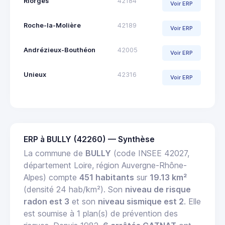
Riorges
42184
Voir ERP
Roche-la-Molière
42189
Voir ERP
Andrézieux-Bouthéon
42005
Voir ERP
Unieux
42316
Voir ERP
ERP à BULLY (42260) — Synthèse
La commune de
BULLY
(code INSEE 42027,
département Loire, région Auvergne-Rhône-
Alpes) compte
451 habitants
sur
19.13 km²
(densité 24 hab/km²). Son
niveau de risque
radon est 3
et son
niveau sismique est 2
. Elle
est soumise à 1 plan(s) de prévention des