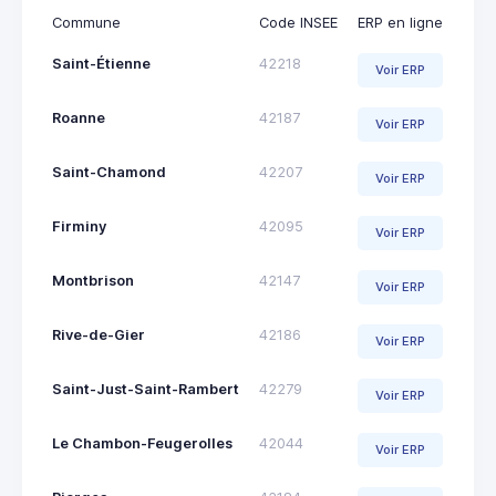
Commune
Code INSEE
ERP en ligne
Saint-Étienne
42218
Voir ERP
Roanne
42187
Voir ERP
Saint-Chamond
42207
Voir ERP
Firminy
42095
Voir ERP
Montbrison
42147
Voir ERP
Rive-de-Gier
42186
Voir ERP
Saint-Just-Saint-Rambert
42279
Voir ERP
Le Chambon-Feugerolles
42044
Voir ERP