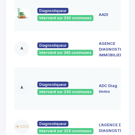
1
Diagnostiqueur
d
AADI
4
Intervient sur 330 communes
A
AGENCE
M
Diagnostiqueur
A
DIAGNOSTIC
S
Intervient sur 365 communes
4
IMMOBILIER
F
1
A
Diagnostiqueur
ADC Diag
R
A
4
Immo
Intervient sur 330 communes
S
E
4
d
Diagnostiqueur
L'AGENCE DU
4
DIAGNOSTIC
Intervient sur 329 communes
J