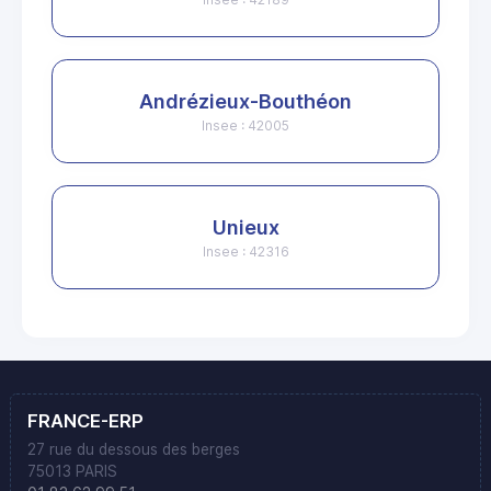
Andrézieux-Bouthéon
Insee : 42005
Unieux
Insee : 42316
FRANCE-ERP
27 rue du dessous des berges
75013 PARIS