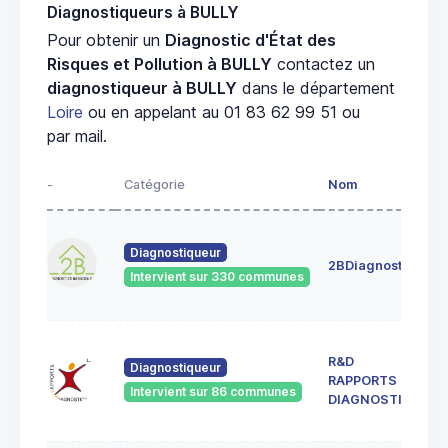
Diagnostiqueurs à BULLY
Pour obtenir un
Diagnostic d'État des
Risques et Pollution à BULLY
contactez un
diagnostiqueur à BULLY
dans le département
Loire
ou en appelant au 01 83 62 99 51 ou
par mail.
-
Catégorie
Nom
A
4
Diagnostiqueur
c
2BDiagnostics
4
Intervient sur 330 communes
G
3
R&D
c
Diagnostiqueur
RAPPORTS &
4
Intervient sur 86 communes
S
DIAGNOSTICS
G