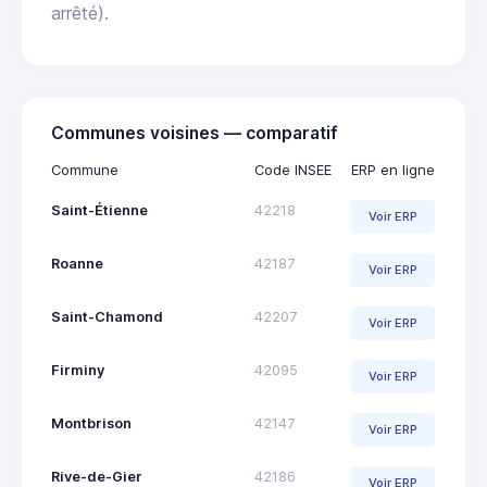
arrêté).
Communes voisines — comparatif
Commune
Code INSEE
ERP en ligne
Saint-Étienne
42218
Voir ERP
Roanne
42187
Voir ERP
Saint-Chamond
42207
Voir ERP
Firminy
42095
Voir ERP
Montbrison
42147
Voir ERP
Rive-de-Gier
42186
Voir ERP