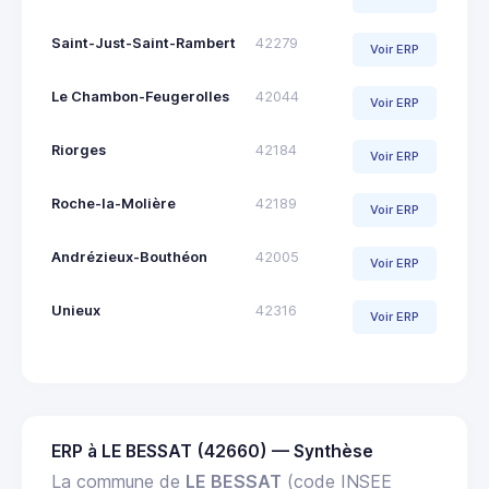
Saint-Just-Saint-Rambert
42279
Voir ERP
Le Chambon-Feugerolles
42044
Voir ERP
Riorges
42184
Voir ERP
Roche-la-Molière
42189
Voir ERP
Andrézieux-Bouthéon
42005
Voir ERP
Unieux
42316
Voir ERP
ERP à LE BESSAT (42660) — Synthèse
La commune de
LE BESSAT
(code INSEE