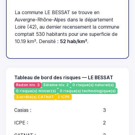
La commune LE BESSAT se trouve en
Auvergne-Rhône-Alpes dans le département
Loire (42), au dernier recensement la commune
comptait 530 habitants pour une superficie de
10.19 km². Densité :
52 hab/km²
.
Tableau de bord des risques — LE BESSAT
Radon niv. 3
Séisme niv. 2
0 risque(s) naturel(s)
0 risque(s) minier(s)
0 risque(s) technologique(s)
3 arrêté(s) CATNAT
2 ICPE
Casias :
3
ICPE :
2