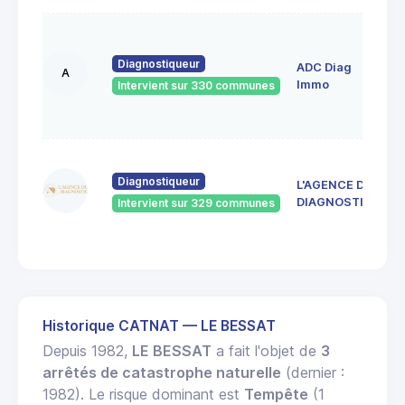
1
A
Diagnostiqueur
ADC Diag
R
A
4
Immo
Intervient sur 330 communes
S
E
4
d
Diagnostiqueur
L'AGENCE DU
4
DIAGNOSTIC
Intervient sur 329 communes
J
R
Historique CATNAT — LE BESSAT
Depuis 1982,
LE BESSAT
a fait l'objet de
3
arrêtés de catastrophe naturelle
(dernier :
1982). Le risque dominant est
Tempête
(1