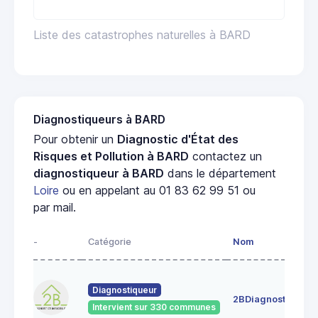
Liste des catastrophes naturelles à BARD
Diagnostiqueurs à BARD
Pour obtenir un
Diagnostic d'État des
Risques et Pollution à BARD
contactez un
diagnostiqueur à BARD
dans le département
Loire
ou en appelant au 01 83 62 99 51 ou
par mail.
-
Catégorie
Nom
A
4
Diagnostiqueur
c
2BDiagnostics
4
Intervient sur 330 communes
G