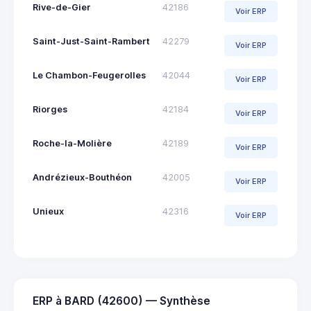
Rive-de-Gier
42186
Voir ERP
Saint-Just-Saint-Rambert
42279
Voir ERP
Le Chambon-Feugerolles
42044
Voir ERP
Riorges
42184
Voir ERP
Roche-la-Molière
42189
Voir ERP
Andrézieux-Bouthéon
42005
Voir ERP
Unieux
42316
Voir ERP
ERP à BARD (42600) — Synthèse