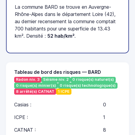
La commune BARD se trouve en Auvergne-
Rhône-Alpes dans le département Loire (42),
au dernier recensement la commune comptait
700 habitants pour une superficie de 13.43
km². Densité :
52 hab/km²
.
Tableau de bord des risques — BARD
Radon niv. 3
Séisme niv. 2
0 risque(s) naturel(s)
0 risque(s) minier(s)
0 risque(s) technologique(s)
8 arrêté(s) CATNAT
1 ICPE
Casias :
0
ICPE :
1
CATNAT :
8