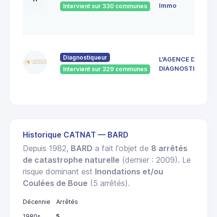
4
Immo
Intervient sur 330 communes
S
E
4
d
Diagnostiqueur
L'AGENCE DU
4
DIAGNOSTIC
Intervient sur 329 communes
J
R
Historique CATNAT — BARD
Depuis 1982,
BARD
a fait l'objet de
8 arrêtés
de catastrophe naturelle
(dernier : 2009). Le
risque dominant est
Inondations et/ou
Coulées de Boue
(5 arrêtés).
Décennie
Arrêtés
1980s
5