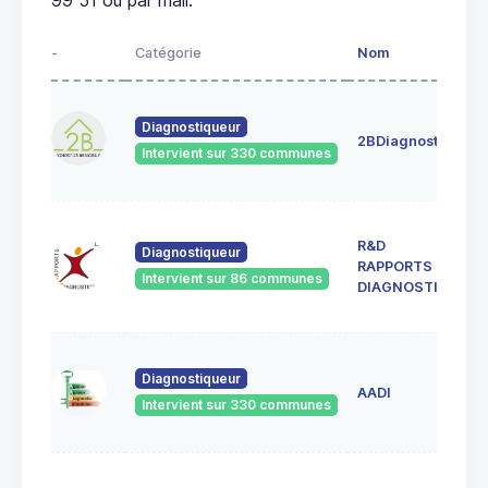
-
Catégorie
Nom
A
4
Diagnostiqueur
c
2BDiagnostics
4
Intervient sur 330 communes
G
3
R&D
c
Diagnostiqueur
RAPPORTS &
4
Intervient sur 86 communes
S
DIAGNOSTICS
G
1
Diagnostiqueur
d
AADI
4
Intervient sur 330 communes
A