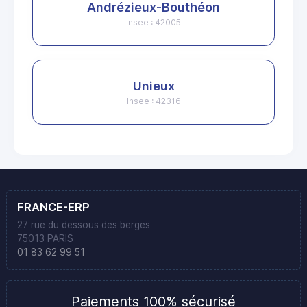
Andrézieux-Bouthéon
Insee : 42005
Unieux
Insee : 42316
FRANCE-ERP
27 rue du dessous des berges
75013 PARIS
01 83 62 99 51
Paiements 100% sécurisé