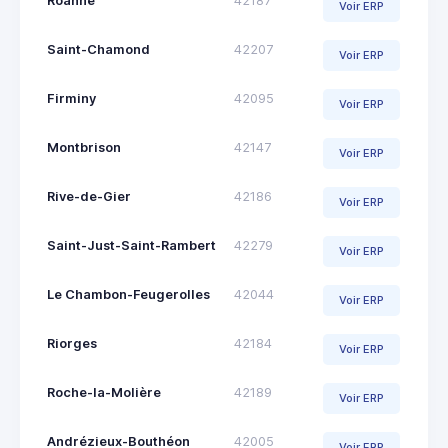
Roanne
42187
Voir ERP
Saint-Chamond
42207
Voir ERP
Firminy
42095
Voir ERP
Montbrison
42147
Voir ERP
Rive-de-Gier
42186
Voir ERP
Saint-Just-Saint-Rambert
42279
Voir ERP
Le Chambon-Feugerolles
42044
Voir ERP
Riorges
42184
Voir ERP
Roche-la-Molière
42189
Voir ERP
Andrézieux-Bouthéon
42005
Voir ERP