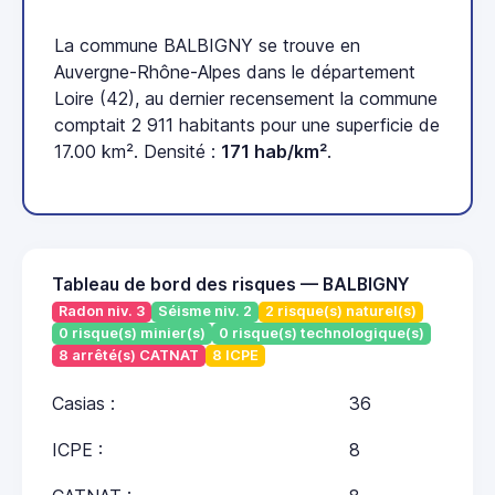
La commune BALBIGNY se trouve en
Auvergne-Rhône-Alpes dans le département
Loire (42), au dernier recensement la commune
comptait 2 911 habitants pour une superficie de
17.00 km². Densité :
171 hab/km²
.
Tableau de bord des risques — BALBIGNY
Radon niv. 3
Séisme niv. 2
2 risque(s) naturel(s)
0 risque(s) minier(s)
0 risque(s) technologique(s)
8 arrêté(s) CATNAT
8 ICPE
Casias :
36
ICPE :
8