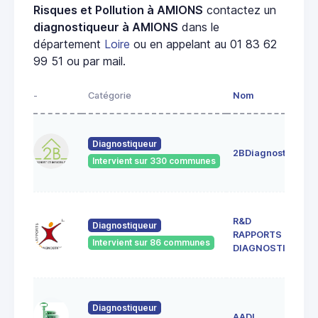
Risques et Pollution à AMIONS
contactez un
diagnostiqueur à AMIONS
dans le
département
Loire
ou en appelant au 01 83 62
99 51 ou par mail.
-
Catégorie
Nom
A
4
Diagnostiqueur
c
2BDiagnostics
4
Intervient sur 330 communes
G
3
R&D
c
Diagnostiqueur
RAPPORTS &
4
Intervient sur 86 communes
S
DIAGNOSTICS
G
1
Diagnostiqueur
d
AADI