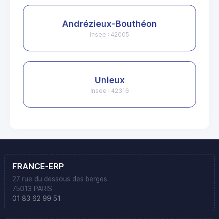
Andrézieux-Bouthéon
Insee : 42005
Unieux
Insee : 42316
FRANCE-ERP
27 rue du dessous des berges
75013 PARIS
01 83 62 99 51