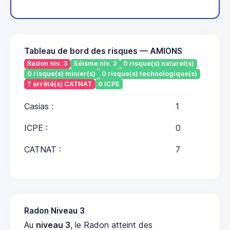
Tableau de bord des risques — AMIONS
Radon niv. 3
Séisme niv. 2
0 risque(s) naturel(s)
0 risque(s) minier(s)
0 risque(s) technologique(s)
7 arrêté(s) CATNAT
0 ICPE
Casias :
1
ICPE :
0
CATNAT :
7
Radon Niveau 3
Au
niveau 3
, le Radon atteint des