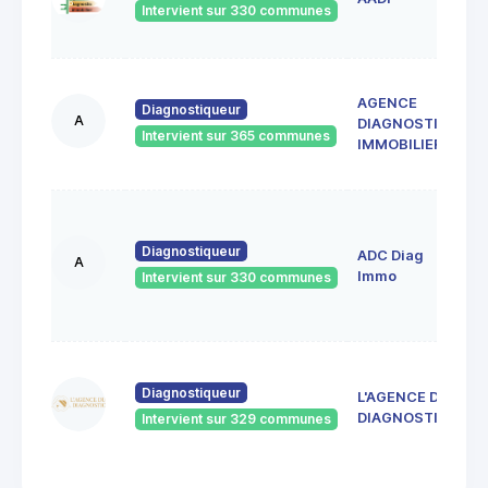
4
Intervient sur 330 communes
A
AGENCE
M
Diagnostiqueur
A
DIAGNOSTIC
S
Intervient sur 365 communes
4
IMMOBILIER
F
1
A
Diagnostiqueur
ADC Diag
R
A
4
Immo
Intervient sur 330 communes
S
E
4
d
Diagnostiqueur
L'AGENCE DU
4
DIAGNOSTIC
Intervient sur 329 communes
J
R