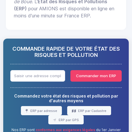
de Boue
. L'
État des Risques et Pollutions
(ERP)
pour AMIONS est disponible en ligne en
moins d'une minute sur France ERP.
COMMANDE RAPIDE DE VOTRE ÉTAT DES
RISQUES ET POLLUTION
Commander mon ERP
Commandez votre état des risques et pollution par
d'autres moyens
ERP par adresse
ERP par Cadastre
ERP par GPS
Nos ERP sont
conformes aux exigences légales
du 1er Janvier