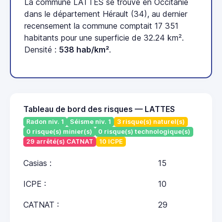
La commune LATTES se trouve en Occitanie
dans le département Hérault (34), au dernier
recensement la commune comptait 17 351
habitants pour une superficie de 32.24 km².
Densité :
538 hab/km²
.
Tableau de bord des risques — LATTES
Radon niv. 1
Séisme niv. 1
3 risque(s) naturel(s)
0 risque(s) minier(s)
0 risque(s) technologique(s)
29 arrêté(s) CATNAT
10 ICPE
Casias :
15
ICPE :
10
CATNAT :
29