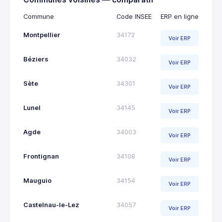
Commune
Code INSEE
ERP en ligne
Montpellier
34172
Voir ERP
Béziers
34032
Voir ERP
Sète
34301
Voir ERP
Lunel
34145
Voir ERP
Agde
34003
Voir ERP
Frontignan
34108
Voir ERP
Mauguio
34154
Voir ERP
Castelnau-le-Lez
34057
Voir ERP