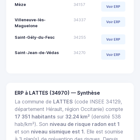
Mèze
34157
Voir ERP
Villeneuve-lès-
34337
Voir ERP
Maguelone
Saint-Gély-du-Fesc
34255
Voir ERP
Saint-Jean-de-Védas
34270
Voir ERP
ERP à LATTES (34970) — Synthèse
La commune de
LATTES
(code INSEE 34129,
département Hérault, région Occitanie) compte
17 351 habitants
sur
32.24 km²
(densité 538
hab/km²). Son
niveau de risque radon est 1
et son
niveau sismique est 1
. Elle est soumise
à 3 plan(s) de prévention des risques. Depuis