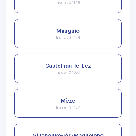
Insee : 34108
Mauguio
Insee : 34154
Castelnau-le-Lez
Insee : 34057
Mèze
Insee : 34157
Villeneuve-lès-Maguelone