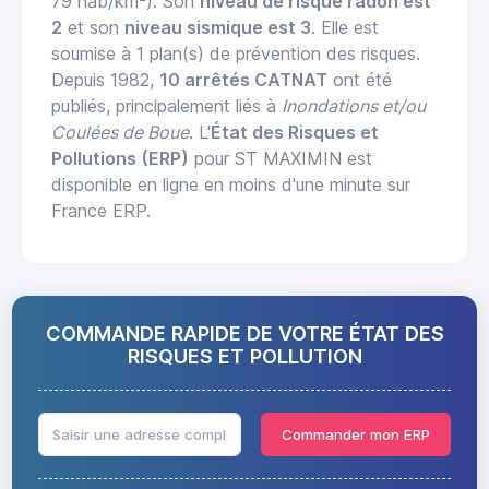
79 hab/km²). Son
niveau de risque radon est
2
et son
niveau sismique est 3
. Elle est
soumise à 1 plan(s) de prévention des risques.
Depuis 1982,
10 arrêtés CATNAT
ont été
publiés, principalement liés à
Inondations et/ou
Coulées de Boue
. L'
État des Risques et
Pollutions (ERP)
pour ST MAXIMIN est
disponible en ligne en moins d'une minute sur
France ERP.
COMMANDE RAPIDE DE VOTRE ÉTAT DES
RISQUES ET POLLUTION
Commander mon ERP