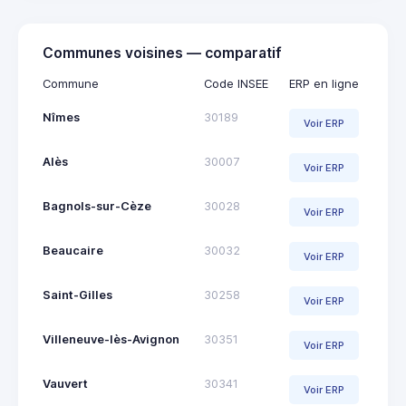
Communes voisines — comparatif
Commune
Code INSEE
ERP en ligne
Nîmes
30189
Voir ERP
Alès
30007
Voir ERP
Bagnols-sur-Cèze
30028
Voir ERP
Beaucaire
30032
Voir ERP
Saint-Gilles
30258
Voir ERP
Villeneuve-lès-Avignon
30351
Voir ERP
Vauvert
30341
Voir ERP