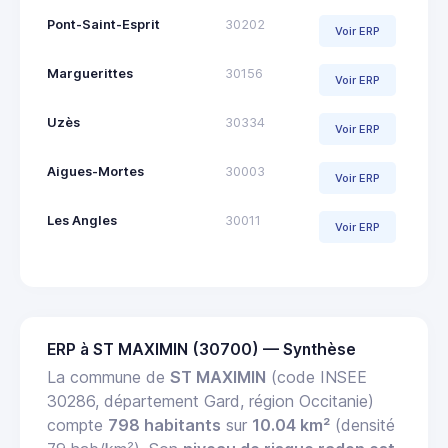
Pont-Saint-Esprit
30202
Voir ERP
Marguerittes
30156
Voir ERP
Uzès
30334
Voir ERP
Aigues-Mortes
30003
Voir ERP
Les Angles
30011
Voir ERP
ERP à ST MAXIMIN (30700) — Synthèse
La commune de
ST MAXIMIN
(code INSEE
30286, département Gard, région Occitanie)
compte
798 habitants
sur
10.04 km²
(densité