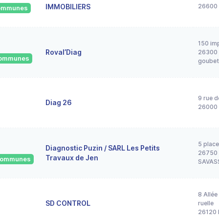
IMMOBILIERS
26600 
 communes
150 im
Roval’Diag
26300 
 communes
goubet
9 rue d
Diag 26
26000 
5 place
Diagnostic Puzin / SARL Les Petits
26750
Travaux de Jen
 communes
SAVAS
8 Allée
SD CONTROL
ruelle
26120 