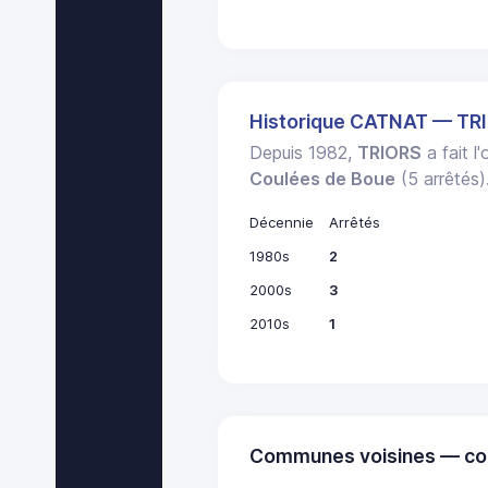
Historique CATNAT — TR
Depuis 1982,
TRIORS
a fait l
Coulées de Boue
(5 arrêtés)
Décennie
Arrêtés
1980s
2
2000s
3
2010s
1
Communes voisines — co