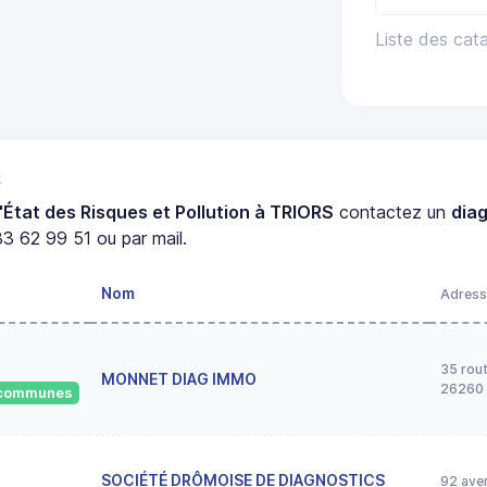
Liste des cat
S
'État des Risques et Pollution à TRIORS
contactez un
dia
3 62 99 51 ou par mail.
Nom
Adress
35 rou
MONNET DIAG IMMO
26260
8 communes
SOCIÉTÉ DRÔMOISE DE DIAGNOSTICS
92 ave