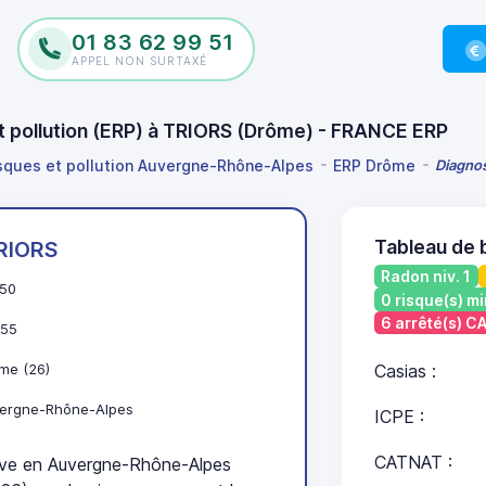
01 83 62 99 51
APPEL NON SURTAXÉ
et pollution (ERP) à TRIORS (Drôme) - FRANCE ERP
isques et pollution Auvergne-Rhône-Alpes
ERP Drôme
Diagnos
Tableau de 
RIORS
Radon niv. 1
50
0 risque(s) mi
6 arrêté(s) 
55
me (26)
Casias :
ergne-Rhône-Alpes
ICPE :
CATNAT :
ve en Auvergne-Rhône-Alpes