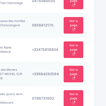
0475080030
page
Tain l'Hermitage
passe des morilles
Voir la
0658812170
Chatuzange le
page
Voir la
es Alpes
+33475616834
page
Valence
 des Muriers
Voir la
+33684292564
 ST MICHEL SUR
page
SE
 des quarts de la
Voir la
0788721002
page
Malissard