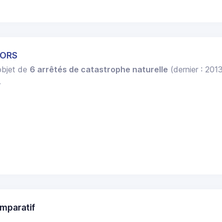
IORS
'objet de
6 arrêtés de catastrophe naturelle
(dernier : 201
.
mparatif