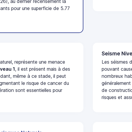
6), au dernier recensement la
nts pour une superficie de 5.77
Seisme Nive
naturel, représente une menace
Les séismes de
iveau 1
, il est présent mais à des
pouvant cause
dant, même à ce stade, il peut
nombreux habi
augmentant le risque de cancer du
généralement 
ération sont essentielles pour
de constructio
risques et ass