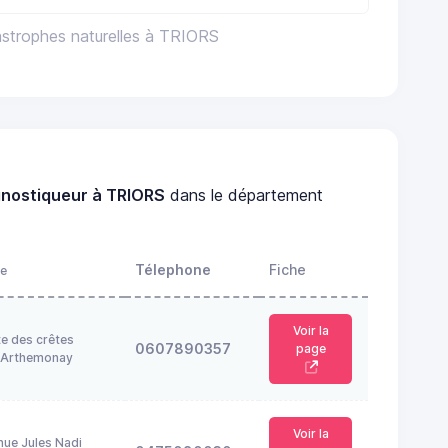
astrophes naturelles à TRIORS
gnostiqueur à TRIORS
dans le département
Télephone
Fiche
e
Voir la
te des crêtes
0607890357
page
 Arthemonay
Voir la
nue Jules Nadi