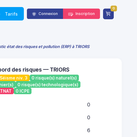
0
Tarifs
Connexion
Inscription
tic état des risques et pollution (ERP) à TRIORS
bord des risques — TRIORS
Séisme niv. 3
0 risque(s) naturel(s)
nier(s)
0 risque(s) technologique(s)
CATNAT
0 ICPE
0
0
6