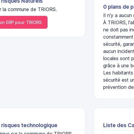
 risques Naturels
0 plans de p
 sur la commune de TRIORS.
Il n'y a aucu
À TRIORS, l'a
n ERP pour TRIORS
ne doit pas i
constamment s
sécurité, gara
aucun incident
locales sont p
grâce à une b
Les habitants
sécurité est u
prévention des
 risques technologique
Liste des C
logique sur la commune de TRIORS.