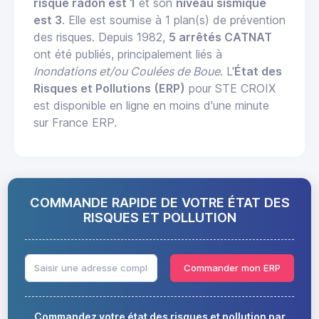
risque radon est 1
et son
niveau sismique
est 3
. Elle est soumise à 1 plan(s) de prévention
des risques. Depuis 1982,
5 arrêtés CATNAT
ont été publiés, principalement liés à
Inondations et/ou Coulées de Boue
. L'
État des
Risques et Pollutions (ERP)
pour STE CROIX
est disponible en ligne en moins d'une minute
sur France ERP.
COMMANDE RAPIDE DE VOTRE ÉTAT DES
RISQUES ET POLLUTION
Commander mon ERP
Commandez votre état des risques et pollution par