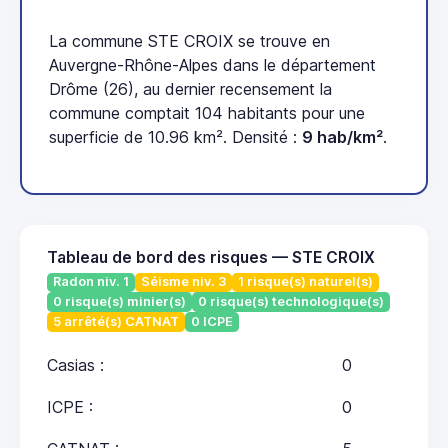
La commune STE CROIX se trouve en
Auvergne-Rhône-Alpes dans le département
Drôme (26), au dernier recensement la
commune comptait 104 habitants pour une
superficie de 10.96 km². Densité :
9 hab/km²
.
Tableau de bord des risques — STE CROIX
Radon niv. 1
Séisme niv. 3
1 risque(s) naturel(s)
0 risque(s) minier(s)
0 risque(s) technologique(s)
5 arrêté(s) CATNAT
0 ICPE
Casias :
0
ICPE :
0