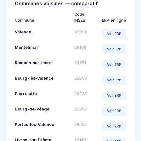
Communes voisines — comparatif
Code
Commune
INSEE
ERP en ligne
Valence
26362
Voir ERP
Montélimar
26198
Voir ERP
Romans-sur-Isère
26281
Voir ERP
Bourg-lès-Valence
26058
Voir ERP
Pierrelatte
26235
Voir ERP
Bourg-de-Péage
26057
Voir ERP
Portes-lès-Valence
26252
Voir ERP
Livron-sur-Drôme
26165