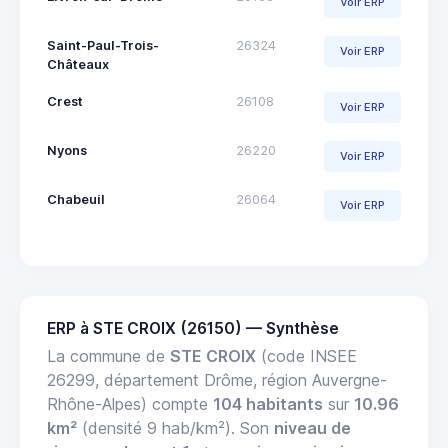
Voir ERP
Saint-Paul-Trois-
26324
Voir ERP
Châteaux
Crest
26108
Voir ERP
Nyons
26220
Voir ERP
Chabeuil
26064
Voir ERP
ERP à STE CROIX (26150) — Synthèse
La commune de
STE CROIX
(code INSEE
26299, département Drôme, région Auvergne-
Rhône-Alpes) compte
104 habitants
sur
10.96
km²
(densité 9 hab/km²). Son
niveau de