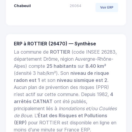
Chabeuil
26064
Voir ERP
ERP à ROTTIER (26470) — Synthèse
La commune de
ROTTIER
(code INSEE 26283,
département Drôme, région Auvergne-Rhône-
Alpes) compte
25 habitants
sur
8.40 km²
(densité 3 hab/km²). Son
niveau de risque
radon est 1
et son
niveau sismique est 2
.
Aucun plan de prévention des risques (PPR)
n'est actif sur cette commune. Depuis 1982,
4
arrêtés CATNAT
ont été publiés,
principalement liés à
Inondations et/ou Coulées
de Boue
. L'
État des Risques et Pollutions
(ERP)
pour ROTTIER est disponible en ligne en
moins d'une minute sur France ERP.