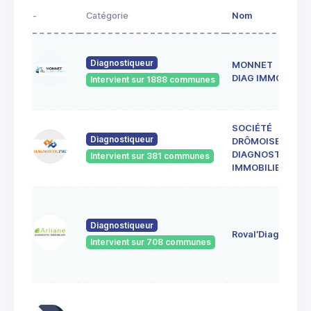
-
Catégorie
Nom
Diagnostiqueur
MONNET
DIAG IMMO
Intervient sur 1888 communes
SOCIÉTÉ
Diagnostiqueur
DRÔMOISE DE
DIAGNOSTICS
Intervient sur 381 communes
IMMOBILIERS
Diagnostiqueur
Roval’Diag
Intervient sur 708 communes