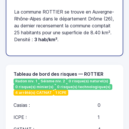
La commune ROTTIER se trouve en Auvergne-
Rhône-Alpes dans le département Drôme (26),
au dernier recensement la commune comptait
25 habitants pour une superficie de 8.40 km².
Densité :
3 hab/km²
.
Tableau de bord des risques — ROTTIER
Radon niv. 1
Séisme niv. 2
0 risque(s) naturel(s)
0 risque(s) minier(s)
0 risque(s) technologique(s)
4 arrêté(s) CATNAT
1 ICPE
Casias :
0
ICPE :
1