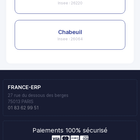
Insee : 26220
Chabeuil
Insee : 26064
FRANCE-ERP
27 rue du dessous des berges
75013 PARIS
01 83 62 99 51
Paiements 100% sécurisé