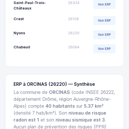
Saint-Paul-Trois-
26324
Voir ERP
Châteaux
Crest
26108
Voir ERP
Nyons
26220
Voir ERP
Chabeuil
26064
Voir ERP
ERP à ORCINAS (26220) — Synthèse
La commune de
ORCINAS
(code INSEE 26222,
département Drôme, région Auvergne-Rhône-
Alpes) compte
40 habitants
sur
5.37 km²
(densité 7 hab/km²). Son
niveau de risque
radon est 1
et son
niveau sismique est 3
.
Aucun plan de prévention des risques (PPR)