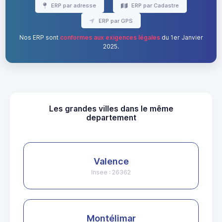
ERP par adresse
ERP par Cadastre
ERP par GPS
Nos ERP sont
conformes aux exigences légales
du 1er Janvier
2025.
Les grandes villes dans le même
departement
Valence
Insee : 26362
Montélimar