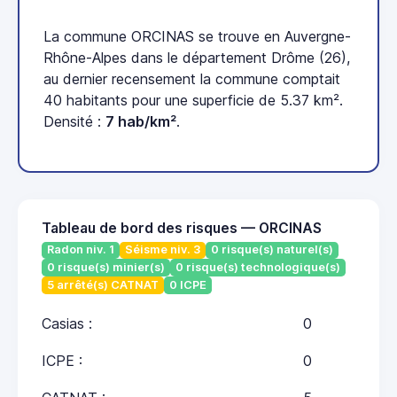
La commune ORCINAS se trouve en Auvergne-
Rhône-Alpes dans le département Drôme (26),
au dernier recensement la commune comptait
40 habitants pour une superficie de 5.37 km².
Densité :
7 hab/km²
.
Tableau de bord des risques — ORCINAS
Radon niv. 1
Séisme niv. 3
0 risque(s) naturel(s)
0 risque(s) minier(s)
0 risque(s) technologique(s)
5 arrêté(s) CATNAT
0 ICPE
Casias :
0
ICPE :
0