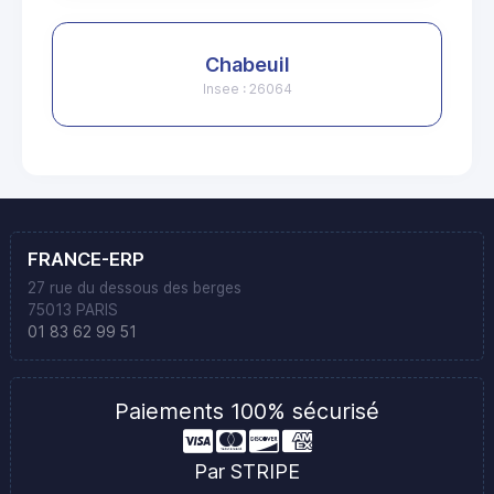
Chabeuil
Insee : 26064
FRANCE-ERP
27 rue du dessous des berges
75013 PARIS
01 83 62 99 51
Paiements 100% sécurisé
Par STRIPE