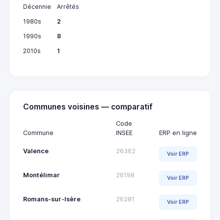
Décennie
Arrêtés
1980s
2
1990s
8
2010s
1
Communes voisines — comparatif
Code
Commune
INSEE
ERP en ligne
Valence
26362
Voir ERP
Montélimar
26198
Voir ERP
Romans-sur-Isère
26281
Voir ERP