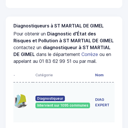
Diagnostiqueurs à ST MARTIAL DE GIMEL
Pour obtenir un
Diagnostic d'État des
Risques et Pollution à ST MARTIAL DE GIMEL
contactez un
diagnostiqueur à ST MARTIAL
DE GIMEL
dans le département
Corrèze
ou en
appelant au 01 83 62 99 51 ou par mail.
-
Catégorie
Nom
Adre
102 
Abbé
Diagnostiqueur
DIAG
Alvit
1910
EXPERT
Intervient sur 1095 communes
BRIV
GAIL