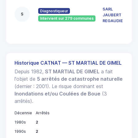
66
boul
SARL
Diagnostiqueur
Koen
S
JAUBERT
1910
Intervient sur 279 communes
REGAUDIE
BRIV
GAIL
Historique CATNAT — ST MARTIAL DE GIMEL
Depuis 1982,
ST MARTIAL DE GIMEL
a fait
l'objet de
5 arrêtés de catastrophe naturelle
(dernier : 2001). Le risque dominant est
Inondations et/ou Coulées de Boue
(3
arrêtés).
Décennie
Arrêtés
1980s
2
1990s
2