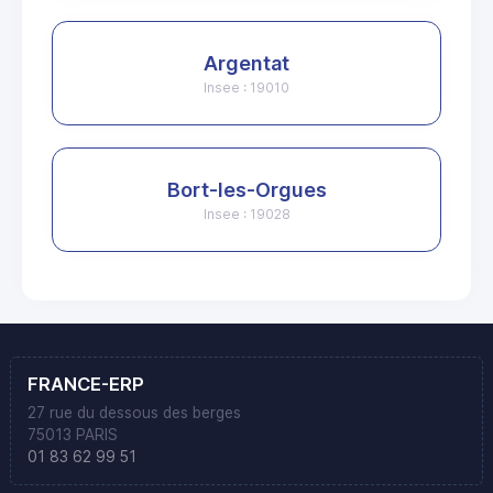
Argentat
Insee : 19010
Bort-les-Orgues
Insee : 19028
FRANCE-ERP
27 rue du dessous des berges
75013 PARIS
01 83 62 99 51