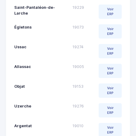
Saint-Pantaléon-de-
19229
Voir
Larche
ERP
Égletons
19073
Voir
ERP
Ussac
19274
Voir
ERP
Allassac
19005
Voir
ERP
Objat
19153
Voir
ERP
Uzerche
19276
Voir
ERP
Argentat
19010
Voir
ERP