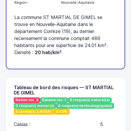
Region :
Nouvelle-Aquitaine
La commune ST MARTIAL DE GIMEL se
trouve en Nouvelle-Aquitaine dans le
département Corrèze (19), au dernier
recensement la commune comptait 489
habitants pour une superficie de 24.01 km².
Densité :
20 hab/km²
.
Tableau de bord des risques — ST MARTIAL
DE GIMEL
Radon niv. 3
Séisme niv. 1
0 risque(s) naturel(s)
0 risque(s) minier(s)
0 risque(s) technologique(s)
5 arrêté(s) CATNAT
2 ICPE
Casias :
5