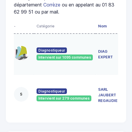
département
Corrèze
ou en appelant au 01 83
62 99 51 ou par mail.
-
Catégorie
Nom
Adre
102 
Abbé
Diagnostiqueur
DIAG
Alvit
1910
EXPERT
Intervient sur 1095 communes
BRIV
GAIL
66
boul
SARL
Diagnostiqueur
Koen
S
JAUBERT
1910
Intervient sur 279 communes
REGAUDIE
BRIV
GAIL