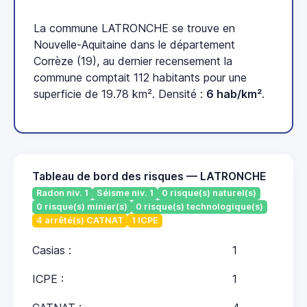
La commune LATRONCHE se trouve en
Nouvelle-Aquitaine dans le département
Corrèze (19), au dernier recensement la
commune comptait 112 habitants pour une
superficie de 19.78 km². Densité :
6 hab/km²
.
Tableau de bord des risques — LATRONCHE
Radon niv. 1
Séisme niv. 1
0 risque(s) naturel(s)
0 risque(s) minier(s)
0 risque(s) technologique(s)
4 arrêté(s) CATNAT
1 ICPE
Casias :
1
ICPE :
1