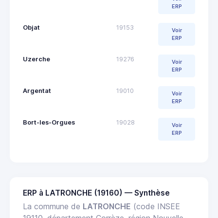
ERP
Objat
19153
Voir
ERP
Uzerche
19276
Voir
ERP
Argentat
19010
Voir
ERP
Bort-les-Orgues
19028
Voir
ERP
ERP à LATRONCHE (19160) — Synthèse
La commune de
LATRONCHE
(code INSEE
19110, département Corrèze, région Nouvelle-