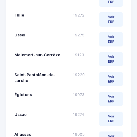
ERP
Tulle
19272
Voir
ERP
Ussel
19275
Voir
ERP
Malemort-sur-Corrèze
19123
Voir
ERP
Saint-Pantaléon-de-
19229
Voir
Larche
ERP
Égletons
19073
Voir
ERP
Ussac
19274
Voir
ERP
Allassac
19005
Voir