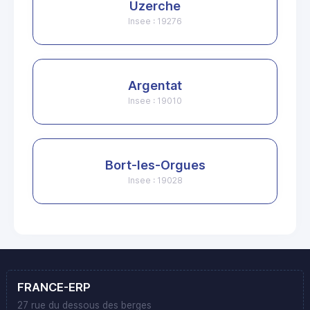
Uzerche
Insee : 19276
Argentat
Insee : 19010
Bort-les-Orgues
Insee : 19028
FRANCE-ERP
27 rue du dessous des berges