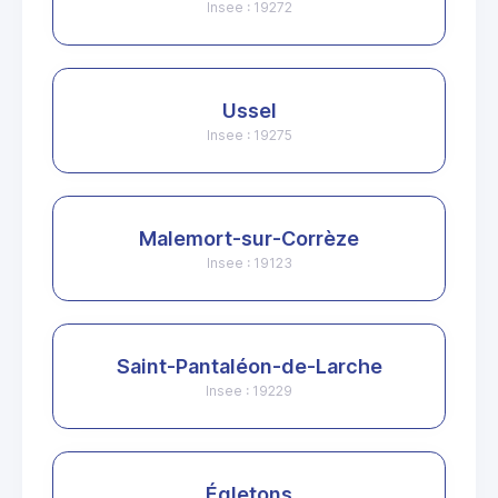
Insee : 19272
Ussel
Insee : 19275
Malemort-sur-Corrèze
Insee : 19123
Saint-Pantaléon-de-Larche
Insee : 19229
Égletons