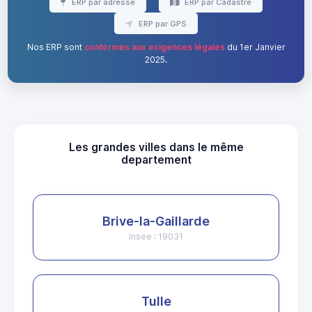
ERP par adresse
ERP par Cadastre
ERP par GPS
Nos ERP sont
conformes aux exigences légales
du 1er Janvier
2025.
Les grandes villes dans le même
departement
Brive-la-Gaillarde
Insee : 19031
Tulle