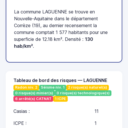
La commune LAGUENNE se trouve en
Nouvelle-Aquitaine dans le département
Corrèze (19), au dernier recensement la
commune comptait 1 577 habitants pour une
superficie de 12.18 km². Densité :
130
hab/km²
.
Tableau de bord des risques — LAGUENNE
Radon niv. 2
Séisme niv. 1
2 risque(s) naturel(s)
0 risque(s) minier(s)
0 risque(s) technologique(s)
6 arrêté(s) CATNAT
1 ICPE
Casias :
11
ICPE :
1