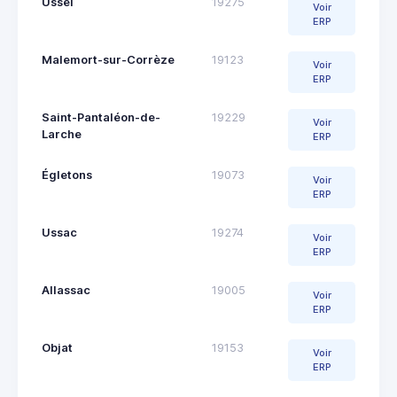
Ussel
19275
Voir
ERP
Malemort-sur-Corrèze
19123
Voir
ERP
Saint-Pantaléon-de-
19229
Voir
Larche
ERP
Égletons
19073
Voir
ERP
Ussac
19274
Voir
ERP
Allassac
19005
Voir
ERP
Objat
19153
Voir
ERP