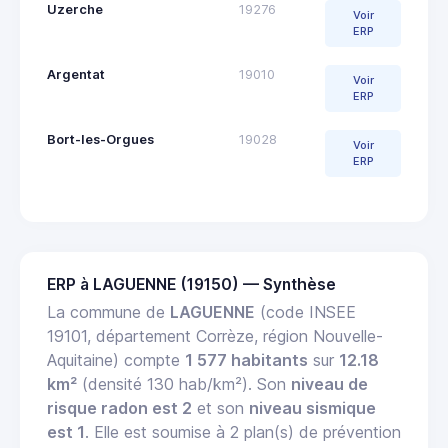
Uzerche
19276
Voir
ERP
Argentat
19010
Voir
ERP
Bort-les-Orgues
19028
Voir
ERP
ERP à LAGUENNE (19150) — Synthèse
La commune de
LAGUENNE
(code INSEE
19101, département Corrèze, région Nouvelle-
Aquitaine) compte
1 577 habitants
sur
12.18
km²
(densité 130 hab/km²). Son
niveau de
risque radon est 2
et son
niveau sismique
est 1
. Elle est soumise à 2 plan(s) de prévention