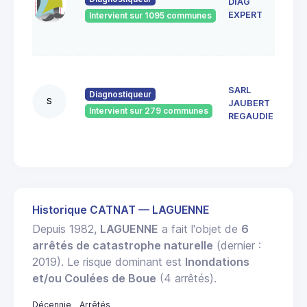
DIAG
Alvit
1910
EXPERT
Intervient sur 1095 communes
BRIV
GAIL
66
boul
SARL
Diagnostiqueur
Koen
S
JAUBERT
1910
Intervient sur 279 communes
REGAUDIE
BRIV
GAIL
Historique CATNAT — LAGUENNE
Depuis 1982,
LAGUENNE
a fait l'objet de
6
arrêtés de catastrophe naturelle
(dernier :
2019). Le risque dominant est
Inondations
et/ou Coulées de Boue
(4 arrêtés).
Décennie
Arrêtés