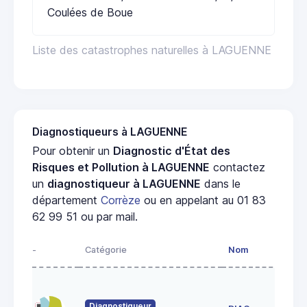
Coulées de Boue
Liste des catastrophes naturelles à LAGUENNE
Diagnostiqueurs à LAGUENNE
Pour obtenir un
Diagnostic d'État des
Risques et Pollution à LAGUENNE
contactez
un
diagnostiqueur à LAGUENNE
dans le
département
Corrèze
ou en appelant au 01 83
62 99 51 ou par mail.
-
Catégorie
Nom
Adre
102 
Abbé
Diagnostiqueur