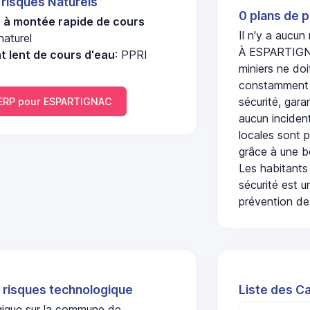
 risques Naturels
0 plans de p
u à montée rapide de cours
Il n'y a aucu
aturel
À ESPARTIGNAC
 lent de cours d'eau
: PPRI
miniers ne doi
constamment s
sécurité, gara
ERP pour ESPARTIGNAC
aucun incident
locales sont p
grâce à une b
Les habitants
sécurité est u
prévention des
 risques technologique
Liste des C
ogique sur la commune de