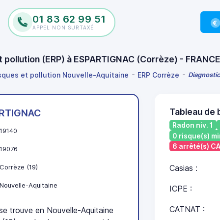
01 83 62 99 51
APPEL NON SURTAXÉ
et pollution (ERP) à ESPARTIGNAC (Corrèze) - FRANC
isques et pollution Nouvelle-Aquitaine
ERP Corrèze
Diagnostic
Tableau de
RTIGNAC
Radon niv. 1
19140
0 risque(s) mi
6 arrêté(s) 
19076
Corrèze (19)
Casias :
Nouvelle-Aquitaine
ICPE :
CATNAT :
trouve en Nouvelle-Aquitaine