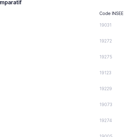
mparatif
Code INSEE
19031
19272
19275
19123
19229
19073
19274
19005