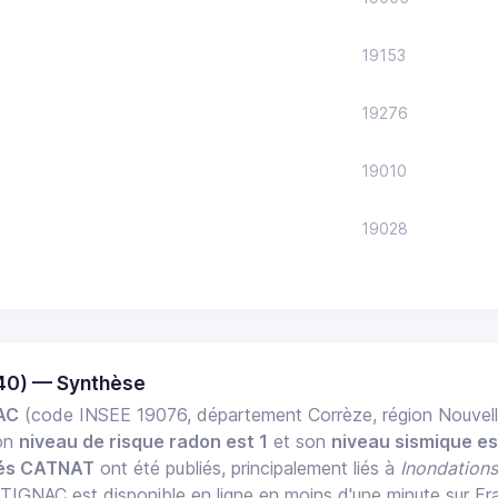
19153
19276
19010
19028
40) — Synthèse
AC
(code INSEE 19076, département Corrèze, région Nouvel
Son
niveau de risque radon est 1
et son
niveau sismique es
tés CATNAT
ont été publiés, principalement liés à
Inondations
IGNAC est disponible en ligne en moins d'une minute sur Fr