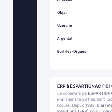
Objat
Uzerche
Argentat
Bort-les-Orgues
ERP à ESPARTIGNAC (191
La commune de
ESPARTIGN
km²
(densité 29 hab/km²). 
risques. Depuis 1982,
6 arrê
Pollutions (ERP)
pour ESPART