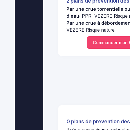
2 plans de prevention des
Par une crue torrentielle o
d'eau
: PPRI VEZERE Risque n
Par une crue à débordement
VEZERE Risque naturel
Commander mon 
0 plans de prevention des
Il n'y a aucun risque technol