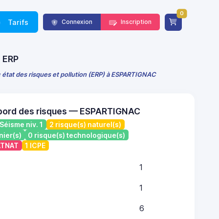
0
Tarifs
Connexion
Inscription
E ERP
 état des risques et pollution (ERP) à ESPARTIGNAC
 bord des risques — ESPARTIGNAC
Séisme niv. 1
2 risque(s) naturel(s)
nier(s)
0 risque(s) technologique(s)
CATNAT
1 ICPE
1
1
6