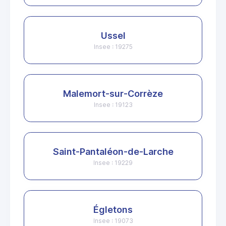
Ussel
Insee : 19275
Malemort-sur-Corrèze
Insee : 19123
Saint-Pantaléon-de-Larche
Insee : 19229
Égletons
Insee : 19073