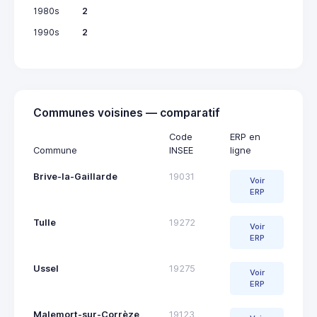
1980s
2
1990s
2
Communes voisines — comparatif
Code
ERP en
Commune
INSEE
ligne
Brive-la-Gaillarde
19031
Voir
ERP
Tulle
19272
Voir
ERP
Ussel
19275
Voir
ERP
Malemort-sur-Corrèze
19123