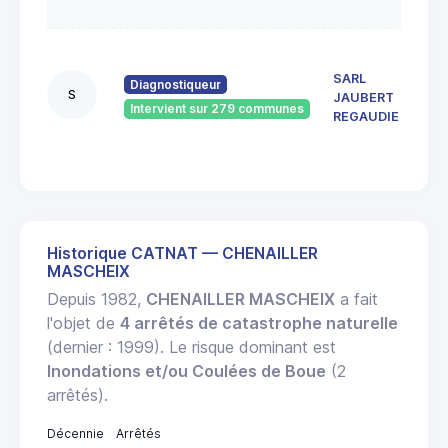
GAIL
66
boul
SARL
Diagnostiqueur
Koen
S
JAUBERT
1910
Intervient sur 279 communes
REGAUDIE
BRIV
GAIL
Historique CATNAT — CHENAILLER
MASCHEIX
Depuis 1982,
CHENAILLER MASCHEIX
a fait
l'objet de
4 arrêtés de catastrophe naturelle
(dernier : 1999). Le risque dominant est
Inondations et/ou Coulées de Boue
(2
arrêtés).
Décennie
Arrêtés