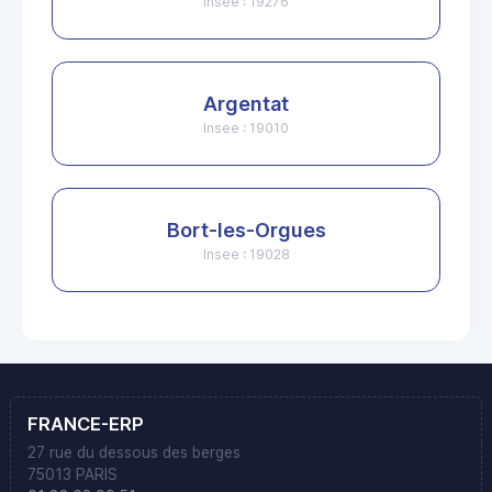
Insee : 19276
Argentat
Insee : 19010
Bort-les-Orgues
Insee : 19028
FRANCE-ERP
27 rue du dessous des berges
75013 PARIS