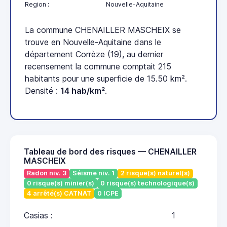
Region :
Nouvelle-Aquitaine
La commune CHENAILLER MASCHEIX se
trouve en Nouvelle-Aquitaine dans le
département Corrèze (19), au dernier
recensement la commune comptait 215
habitants pour une superficie de 15.50 km².
Densité :
14 hab/km²
.
Tableau de bord des risques — CHENAILLER
MASCHEIX
Radon niv. 3
Séisme niv. 1
2 risque(s) naturel(s)
0 risque(s) minier(s)
0 risque(s) technologique(s)
4 arrêté(s) CATNAT
0 ICPE
Casias :
1