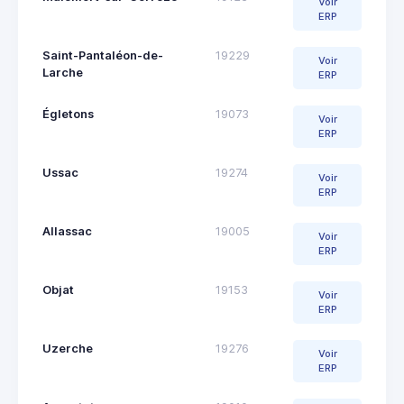
Voir
ERP
Saint-Pantaléon-de-
19229
Voir
Larche
ERP
Égletons
19073
Voir
ERP
Ussac
19274
Voir
ERP
Allassac
19005
Voir
ERP
Objat
19153
Voir
ERP
Uzerche
19276
Voir
ERP