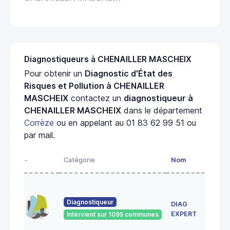
Diagnostiqueurs à CHENAILLER MASCHEIX
Pour obtenir un
Diagnostic d'État des
Risques et Pollution à CHENAILLER
MASCHEIX
contactez un
diagnostiqueur à
CHENAILLER MASCHEIX
dans le département
Corrèze
ou en appelant au 01 83 62 99 51 ou
par mail.
-
Catégorie
Nom
Adre
102 
Abbé
Diagnostiqueur
DIAG
Alvit
1910
EXPERT
Intervient sur 1095 communes
BRIV