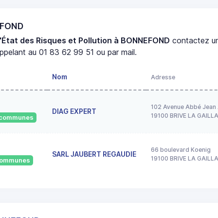
EFOND
'État des Risques et Pollution à BONNEFOND
contactez 
ppelant au 01 83 62 99 51 ou par mail.
Nom
Adresse
102 Avenue Abbé Jean 
DIAG EXPERT
19100 BRIVE LA GAILL
5 communes
66 boulevard Koenig
SARL JAUBERT REGAUDIE
19100 BRIVE LA GAILL
 communes