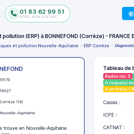
01 83 62 99 51
APPEL NON SURTAXÉ
 et pollution (ERP) à BONNEFOND (Corrèze) - FRANCE 
isques et pollution Nouvelle-Aquitaine
ERP Corrèze
Diagnostic
Tableau de
NEFOND
Radon niv. 3
19170
0 risque(s) mi
4 arrêté(s) 
19027
Corrèze (19)
Casias :
Nouvelle-Aquitaine
ICPE :
CATNAT :
rouve en Nouvelle-Aquitaine