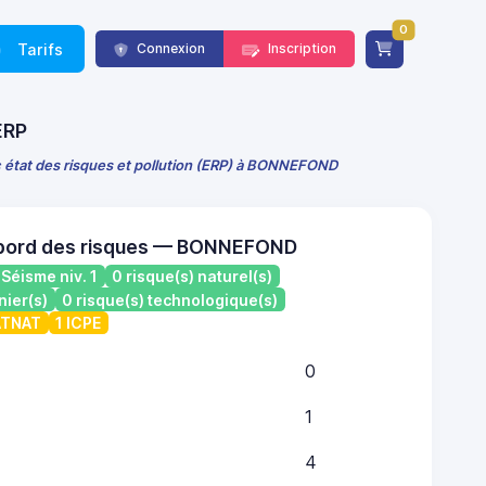
0
Tarifs
Connexion
Inscription
ERP
 état des risques et pollution (ERP) à BONNEFOND
 bord des risques — BONNEFOND
Séisme niv. 1
0 risque(s) naturel(s)
nier(s)
0 risque(s) technologique(s)
CATNAT
1 ICPE
0
1
4