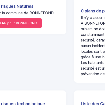
 risques Naturels
0 plans de p
l sur la commune de BONNEFOND.
Il n'y a aucu
À BONNEFOND,
ERP pour BONNEFOND
miniers ne doi
constamment s
sécurité, gara
aucun incident
locales sont p
grâce à une b
Les habitants
sécurité est u
prévention des
 risques technologique
Liste des C