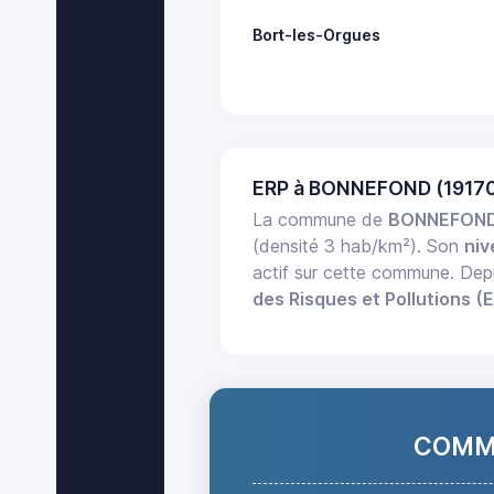
Bort-les-Orgues
ERP à BONNEFOND (19170
La commune de
BONNEFON
(densité 3 hab/km²). Son
niv
actif sur cette commune. Dep
des Risques et Pollutions (
COMMA