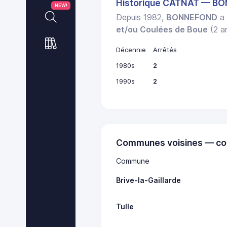
Historique CATNAT — B
NEW!
Depuis 1982,
BONNEFOND
a 
et/ou Coulées de Boue
(2 ar
Décennie
Arrêtés
1980s
2
1990s
2
Communes voisines — co
Commune
Brive-la-Gaillarde
Tulle