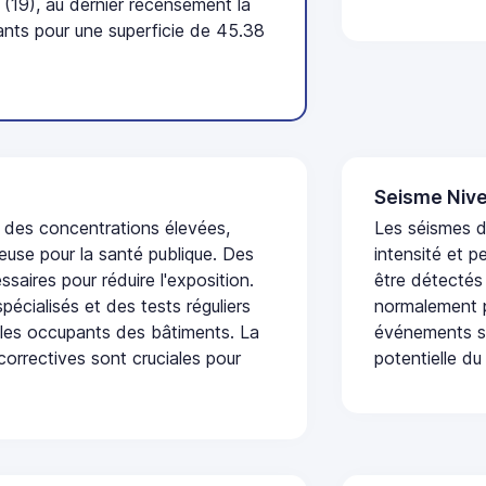
(19), au dernier recensement la
nts pour une superficie de 45.38
Seisme Nive
t des concentrations élevées,
Les séismes d
euse pour la santé publique. Des
intensité et p
saires pour réduire l'exposition.
être détectés
écialisés et des tests réguliers
normalement p
 les occupants des bâtiments. La
événements se
 correctives sont cruciales pour
potentielle du