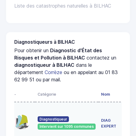
Liste des catastrophes naturelles à BILHAC
Diagnostiqueurs à BILHAC
Pour obtenir un
Diagnostic d'État des
Risques et Pollution à BILHAC
contactez un
diagnostiqueur à BILHAC
dans le
département
Corrèze
ou en appelant au 01 83
62 99 51 ou par mail.
-
Catégorie
Nom
Adre
102 
Abbé
Diagnostiqueur
DIAG
Alvit
1910
EXPERT
Intervient sur 1095 communes
BRIV