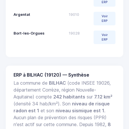
ERP
Argentat
19010
Voir
ERP
Bort-les-Orgues
19028
Voir
ERP
ERP à BILHAC (19120) — Synthèse
La commune de
BILHAC
(code INSEE 19026,
département Corrèze, région Nouvelle-
Aquitaine) compte
242 habitants
sur
7.12 km²
(densité 34 hab/km²). Son
niveau de risque
radon est 1
et son
niveau sismique est 1
.
Aucun plan de prévention des risques (PPR)
n'est actif sur cette commune. Depuis 1982,
8