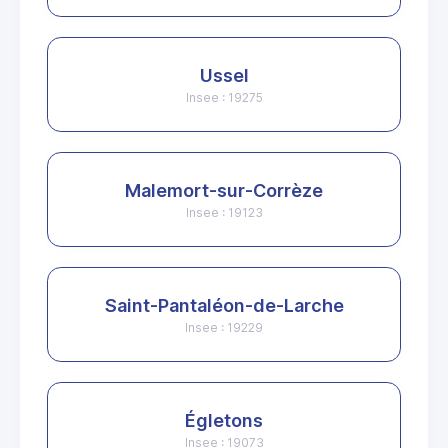
Ussel
Insee : 19275
Malemort-sur-Corrèze
Insee : 19123
Saint-Pantaléon-de-Larche
Insee : 19229
Égletons
Insee : 19073