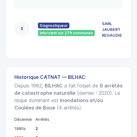
GAIL
66
boul
SARL
Diagnostiqueur
Koen
S
JAUBERT
1910
Intervient sur 279 communes
REGAUDIE
BRIV
GAIL
Historique CATNAT — BILHAC
Depuis 1982,
BILHAC
a fait l'objet de
8 arrêtés
de catastrophe naturelle
(dernier : 2020). Le
risque dominant est
Inondations et/ou
Coulées de Boue
(4 arrêtés).
Décennie
Arrêtés
1980s
2