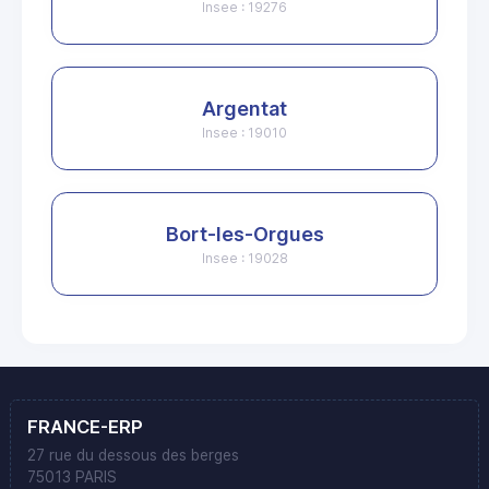
Insee : 19276
Argentat
Insee : 19010
Bort-les-Orgues
Insee : 19028
FRANCE-ERP
27 rue du dessous des berges
75013 PARIS