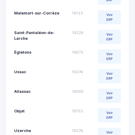
ERP
Malemort-sur-Corrèze
19123
Voir
ERP
Saint-Pantaléon-de-
19229
Voir
Larche
ERP
Égletons
19073
Voir
ERP
Ussac
19274
Voir
ERP
Allassac
19005
Voir
ERP
Objat
19153
Voir
ERP
Uzerche
19276
Voir