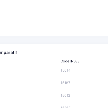
mparatif
Code INSEE
15014
15187
15012
15267