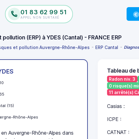
01 83 62 99 51
APPEL NON SURTAXÉ
t pollution (ERP) à YDES (Cantal) - FRANCE ERP
isques et pollution Auvergne-Rhône-Alpes
ERP Cantal
Diagnos
Tableau de 
YDES
Radon niv. 3
10
0 risque(s) mi
11 arrêté(s) 
65
tal (15)
Casias :
ergne-Rhône-Alpes
ICPE :
CATNAT :
 en Auvergne-Rhône-Alpes dans