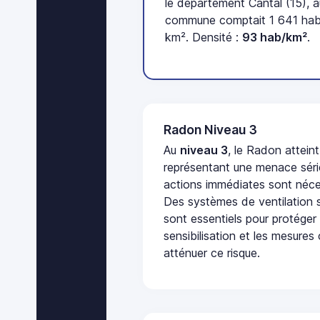
le département Cantal (15), a
commune comptait 1 641 habit
km². Densité :
93 hab/km²
.
Radon Niveau 3
Au
niveau 3
, le Radon attein
représentant une menace séri
actions immédiates sont néces
Des systèmes de ventilation sp
sont essentiels pour protéger
sensibilisation et les mesures
atténuer ce risque.