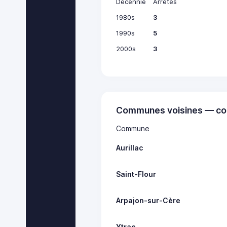
Décennie
Arrêtés
1980s
3
1990s
5
2000s
3
Communes voisines — co
Commune
Aurillac
Saint-Flour
Arpajon-sur-Cère
Ytrac