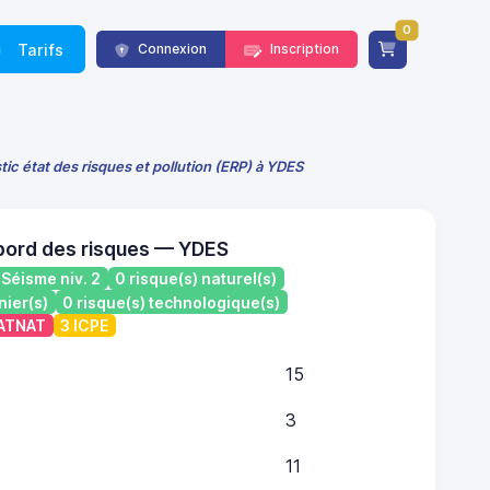
0
Tarifs
Connexion
Inscription
tic état des risques et pollution (ERP) à YDES
bord des risques — YDES
Séisme niv. 2
0 risque(s) naturel(s)
nier(s)
0 risque(s) technologique(s)
CATNAT
3 ICPE
15
3
11