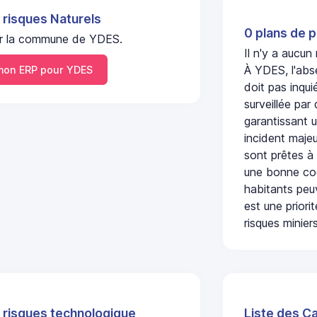
 risques Naturels
0 plans de p
 sur la commune de YDES.
Il n'y a aucu
À YDES, l'abs
on ERP pour YDES
doit pas inqu
surveillée par
garantissant u
incident majeu
sont prêtes à
une bonne coo
habitants peuv
est une prior
risques miniers
 risques technologique
Liste des C