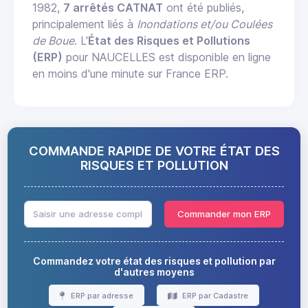
1982,
7 arrêtés CATNAT
ont été publiés,
principalement liés à
Inondations et/ou Coulées
de Boue
. L'
État des Risques et Pollutions
(ERP)
pour NAUCELLES est disponible en ligne
en moins d'une minute sur France ERP.
COMMANDE RAPIDE DE VOTRE ÉTAT DES
RISQUES ET POLLUTION
Commander mon ERP
Commandez votre état des risques et pollution par
d'autres moyens
ERP par adresse
ERP par Cadastre