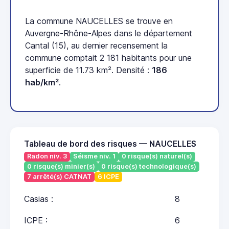
La commune NAUCELLES se trouve en
Auvergne-Rhône-Alpes dans le département
Cantal (15), au dernier recensement la
commune comptait 2 181 habitants pour une
superficie de 11.73 km². Densité :
186
hab/km²
.
Tableau de bord des risques — NAUCELLES
Radon niv. 3
Séisme niv. 1
0 risque(s) naturel(s)
0 risque(s) minier(s)
0 risque(s) technologique(s)
7 arrêté(s) CATNAT
6 ICPE
Casias :
8
ICPE :
6