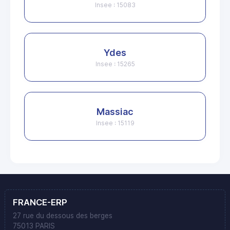
Insee : 15083
Ydes
Insee : 15265
Massiac
Insee : 15119
FRANCE-ERP
27 rue du dessous des berges
75013 PARIS