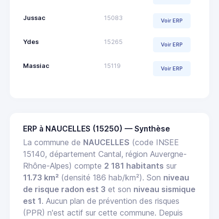
Jussac
15083
Voir ERP
Ydes
15265
Voir ERP
Massiac
15119
Voir ERP
ERP à NAUCELLES (15250) — Synthèse
La commune de
NAUCELLES
(code INSEE
15140, département Cantal, région Auvergne-
Rhône-Alpes) compte
2 181 habitants
sur
11.73 km²
(densité 186 hab/km²). Son
niveau
de risque radon est 3
et son
niveau sismique
est 1
. Aucun plan de prévention des risques
(PPR) n'est actif sur cette commune. Depuis