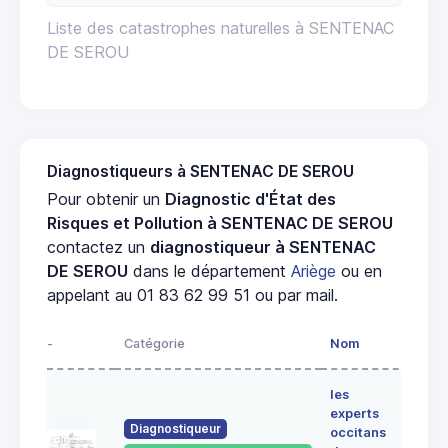
Liste des catastrophes naturelles à SENTENAC
DE SEROU
Diagnostiqueurs à SENTENAC DE SEROU
Pour obtenir un
Diagnostic d'État des
Risques et Pollution à SENTENAC DE SEROU
contactez un
diagnostiqueur à SENTENAC
DE SEROU
dans le département
Ariège
ou en
appelant au 01 83 62 99 51 ou par mail.
-
Catégorie
Nom
Adre
les
Lieu-
experts
dit
Diagnostiqueur
occitans
ALE