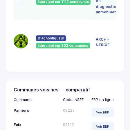
du
Intervient sur 1117 communes
091
diagnostic
ERC
immobilier
7 Ru
du
Pont
Diagnostiqueur
ARCHI-
Vieu
NERGIE
Intervient sur 332 communes
092
Saint
Giro
Communes voisines — comparatif
Commune
Code INSEE
ERP en ligne
Pamiers
09225
Voir ERP
Foix
09122
Voir ERP