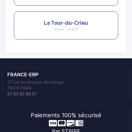
La Tour-du-Crieu
Insee : 09312
FRANCE-ERP
27 rue du dessous des berges
75013 PARIS
01 83 62 99 51
Paiements 100% sécurisé
Par STRIPE