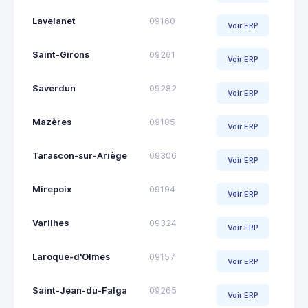
Lavelanet
09160
Voir ERP
Saint-Girons
09261
Voir ERP
Saverdun
09282
Voir ERP
Mazères
09185
Voir ERP
Tarascon-sur-Ariège
09306
Voir ERP
Mirepoix
09194
Voir ERP
Varilhes
09324
Voir ERP
Laroque-d'Olmes
09157
Voir ERP
Saint-Jean-du-Falga
09265
Voir ERP