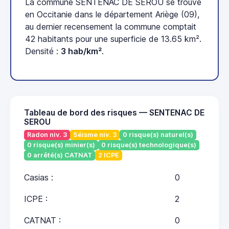
La commune SENTENAC DE SEROU se trouve
en Occitanie dans le département Ariège (09),
au dernier recensement la commune comptait
42 habitants pour une superficie de 13.65 km².
Densité :
3 hab/km²
.
Tableau de bord des risques — SENTENAC DE
SEROU
Radon niv. 3
Séisme niv. 3
0 risque(s) naturel(s)
0 risque(s) minier(s)
0 risque(s) technologique(s)
0 arrêté(s) CATNAT
2 ICPE
Casias :
0
ICPE :
2
CATNAT :
0