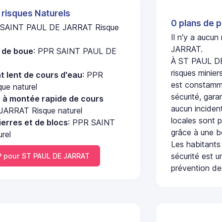
 risques Naturels
0 plans de p
 SAINT PAUL DE JARRAT Risque
Il n'y a aucu
JARRAT.
e de boue
: PPR SAINT PAUL DE
À ST PAUL DE
risques minier
 lent de cours d'eau
: PPR
est constamme
e naturel
sécurité, gara
u à montée rapide de cours
aucun incident
ARRAT Risque naturel
locales sont p
erres et de blocs
: PPR SAINT
grâce à une b
rel
Les habitants
sécurité est u
 pour ST PAUL DE JARRAT
prévention des