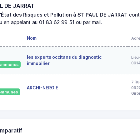
UL DE JARRAT
'État des Risques et Pollution à ST PAUL DE JARRAT
cont
 en appelant au 01 83 62 99 51 ou par mail.
Nom
Adr
les experts occitans du diagnostic
Lieu
immobilier
091
 communes
7 Ru
ARCHI-NERGIE
0920
 communes
Giro
mparatif