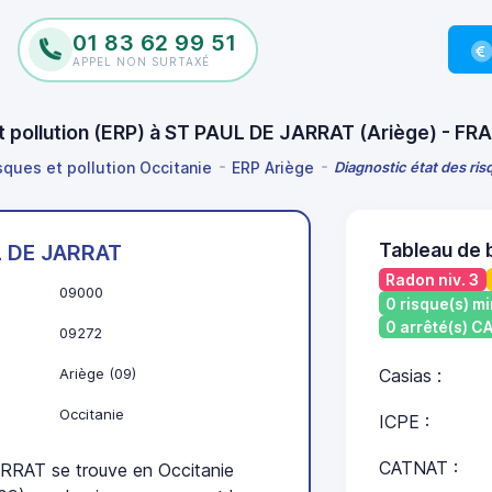
01 83 62 99 51
APPEL NON SURTAXÉ
et pollution (ERP) à ST PAUL DE JARRAT (Ariège) - F
sques et pollution Occitanie
ERP Ariège
Diagnostic état des ri
Tableau de 
L DE JARRAT
Radon niv. 3
09000
0 risque(s) mi
0 arrêté(s) 
09272
Ariège (09)
Casias :
Occitanie
ICPE :
CATNAT :
RAT se trouve en Occitanie