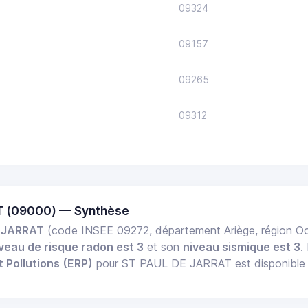
09324
09157
09265
09312
T (09000) — Synthèse
 JARRAT
(code INSEE 09272, département Ariège, région O
veau de risque radon est 3
et son
niveau sismique est 3
.
t Pollutions (ERP)
pour ST PAUL DE JARRAT est disponible e