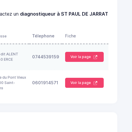
actez un
diagnostiqueur à ST PAUL DE JARRAT
Télephone
Fiche
esse
-dit ALENT
0744539159
Voir la page
40 ERCE
e du Pont Vieux
0601914571
0 Saint-
Voir la page
ns