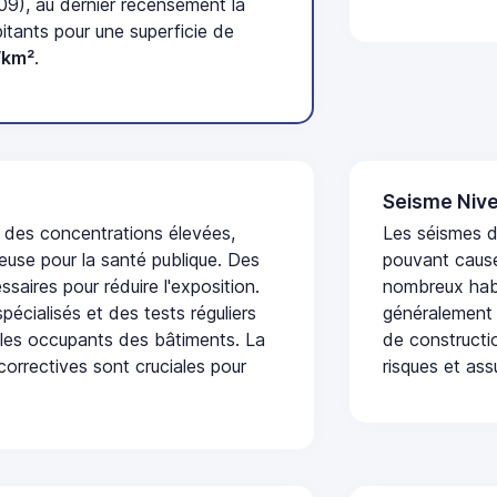
09), au dernier recensement la
tants pour une superficie de
/km²
.
Seisme Nive
t des concentrations élevées,
Les séismes de
euse pour la santé publique. Des
pouvant cause
saires pour réduire l'exposition.
nombreux habi
écialisés et des tests réguliers
généralement 
 les occupants des bâtiments. La
de constructio
 correctives sont cruciales pour
risques et ass