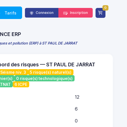
0
Tarifs
Connexion
Inscription
RANCE ERP
sques et pollution (ERP) à ST PAUL DE JARRAT
bord des risques — ST PAUL DE JARRAT
Séisme niv. 3
5 risque(s) naturel(s)
nier(s)
0 risque(s) technologique(s)
CATNAT
6 ICPE
12
6
0