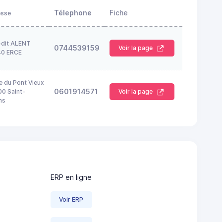
Télephone
Fiche
esse
-dit ALENT
0744539159
Voir la page
40 ERCE
e du Pont Vieux
0601914571
0 Saint-
Voir la page
ns
ERP en ligne
Voir ERP