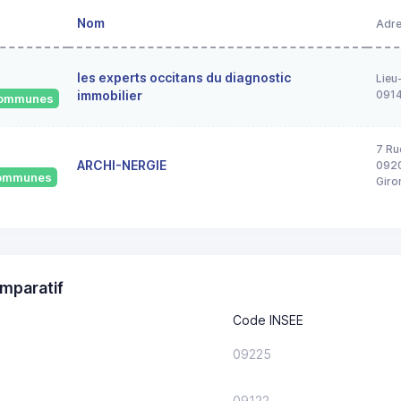
Nom
Adr
les experts occitans du diagnostic
Lieu
immobilier
091
 communes
7 Ru
ARCHI-NERGIE
0920
 communes
Giro
mparatif
Code INSEE
09225
09122