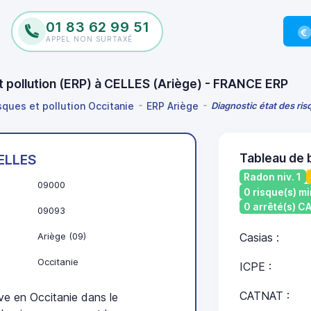
01 83 62 99 51
APPEL NON SURTAXÉ
et pollution (ERP) à CELLES (Ariège) - FRANCE ERP
sques et pollution Occitanie
ERP Ariège
Diagnostic état des ris
Tableau de 
ELLES
Radon niv. 1
09000
0 risque(s) mi
0 arrêté(s) 
09093
Ariège (09)
Casias :
Occitanie
ICPE :
CATNAT :
e en Occitanie dans le