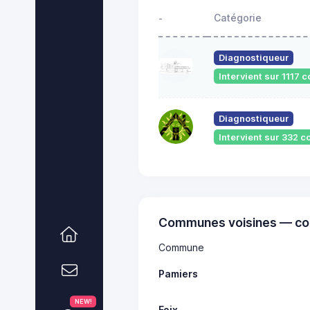
Catégorie
-
Diagnostiqueur
Intervient sur 1117
Diagnostiqueur
Intervient sur 332
Communes voisines — co
Commune
Pamiers
NEW!
Foix