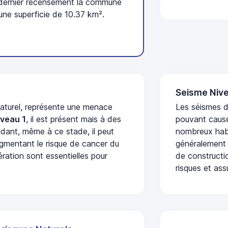
 dernier recensement la commune
une superficie de 10.37 km².
Seisme Nive
naturel, représente une menace
Les séismes de
iveau 1
, il est présent mais à des
pouvant cause
dant, même à ce stade, il peut
nombreux habi
augmentant le risque de cancer du
généralement 
ération sont essentielles pour
de constructio
risques et ass