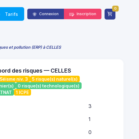
0
Tarifs
Connexion
Inscription
ques et pollution (ERP) à CELLES
bord des risques — CELLES
Séisme niv. 3
5 risque(s) naturel(s)
nier(s)
0 risque(s) technologique(s)
CATNAT
1 ICPE
3
1
0