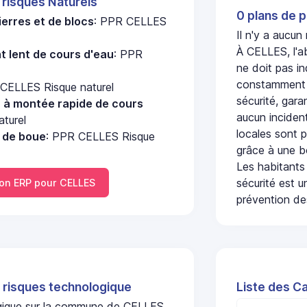
 risques Naturels
0 plans de p
erres et de blocs
: PPR CELLES
Il n'y a aucu
À CELLES, l'a
 lent de cours d'eau
: PPR
ne doit pas i
constamment s
 CELLES Risque naturel
sécurité, gara
u à montée rapide de cours
aucun incident
turel
locales sont p
e de boue
: PPR CELLES Risque
grâce à une b
Les habitants
sécurité est u
n ERP pour CELLES
prévention des
 risques technologique
Liste des C
logique sur la commune de CELLES.