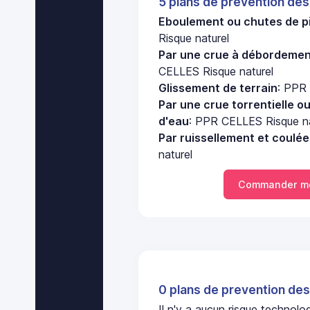
5 plans de prevention des
Eboulement ou chutes de pi
Risque naturel
Par une crue à débordement
CELLES Risque naturel
Glissement de terrain
: PPR
Par une crue torrentielle o
d'eau
: PPR CELLES Risque na
Par ruissellement et coulé
naturel
Commander mo
0 plans de prevention des
Il n'y a aucun risque techno