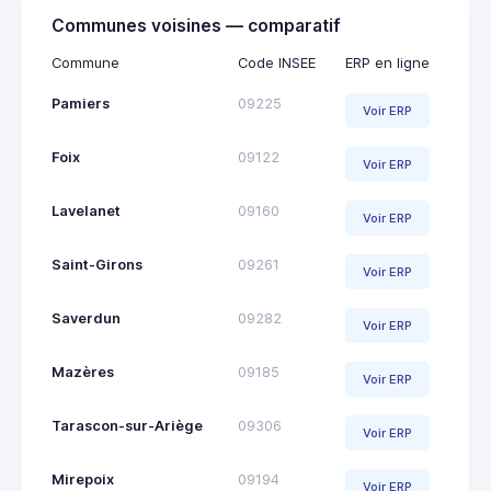
Communes voisines — comparatif
Commune
Code INSEE
ERP en ligne
Pamiers
09225
Voir ERP
Foix
09122
Voir ERP
Lavelanet
09160
Voir ERP
Saint-Girons
09261
Voir ERP
Saverdun
09282
Voir ERP
Mazères
09185
Voir ERP
Tarascon-sur-Ariège
09306
Voir ERP
Mirepoix
09194
Voir ERP