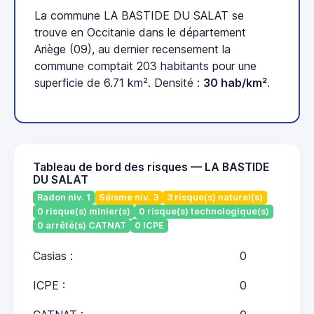
La commune LA BASTIDE DU SALAT se
trouve en Occitanie dans le département
Ariège (09), au dernier recensement la
commune comptait 203 habitants pour une
superficie de 6.71 km². Densité :
30 hab/km²
.
Tableau de bord des risques — LA BASTIDE
DU SALAT
Radon niv. 1
Séisme niv. 3
3 risque(s) naturel(s)
0 risque(s) minier(s)
0 risque(s) technologique(s)
0 arrêté(s) CATNAT
0 ICPE
Casias :
0
ICPE :
0