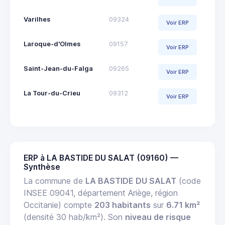
Varilhes
09324
Voir ERP
Laroque-d'Olmes
09157
Voir ERP
Saint-Jean-du-Falga
09265
Voir ERP
La Tour-du-Crieu
09312
Voir ERP
ERP à LA BASTIDE DU SALAT (09160) —
Synthèse
La commune de
LA BASTIDE DU SALAT
(code
INSEE 09041, département Ariège, région
Occitanie) compte
203 habitants
sur
6.71 km²
(densité 30 hab/km²). Son
niveau de risque