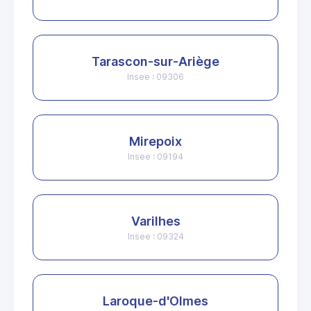
Tarascon-sur-Ariège
Insee : 09306
Mirepoix
Insee : 09194
Varilhes
Insee : 09324
Laroque-d'Olmes