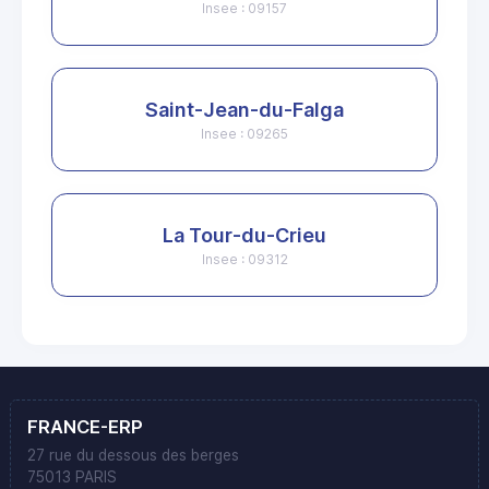
Insee : 09157
Saint-Jean-du-Falga
Insee : 09265
La Tour-du-Crieu
Insee : 09312
FRANCE-ERP
27 rue du dessous des berges
75013 PARIS