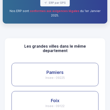
ERP par GPS
Nos ERP sont
conformes aux exigences légales
du 1er Janvier
2025.
Les grandes villes dans le même
departement
Pamiers
Insee : 09225
Foix
Insee : 09122