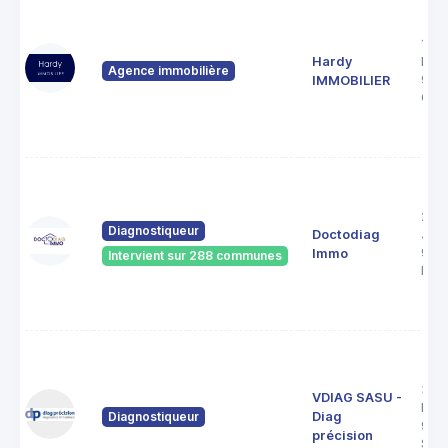
1 ru
Hardy
Laë
Agence immobilière
955
IMMOBILIER
OSN
20 
Diagnostiqueur
Doctodiag
Jule
956
Immo
Intervient sur 288 communes
Eau
3 re
VDIAG SASU -
les 
Diagnostiqueur
Diag
956
précision
Sant