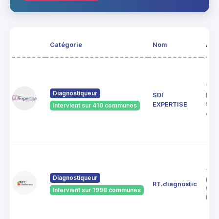
Catégorie
Nom
Adr
164
Diagnostiqueur
SDI
D'E
951
EXPERTISE
Intervient sur 410 communes
ARG
19 r
Diagnostiqueur
Emil
RT.diagnostic
953
Intervient sur 1998 communes
Lou