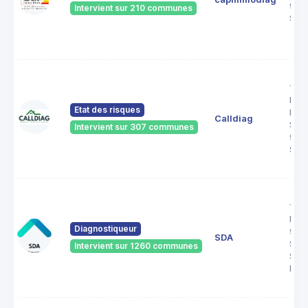
951
Intervient sur 210 communes
SAN
15 B
Henr
Etat des risques
Poin
Calldiag
Sarc
Intervient sur 307 communes
952
Sarc
105
PAR
Diagnostiqueur
953
SDA
SAI
Intervient sur 1260 communes
SOU
FOR