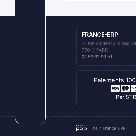
FRANCE-ERP
27 rue du dessous des b
75013 PARIS
01 83 62 99 51
Paiements 100
Par ST
2017 France ERP.