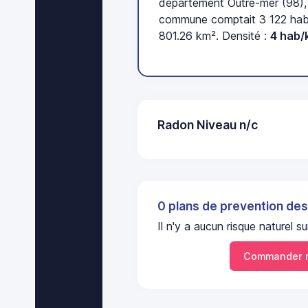
département Outre-mer (98), 
commune comptait 3 122 habi
801.26 km². Densité :
4 hab/
Radon Niveau n/c
0 plans de prevention des
Il n'y a aucun risque naturel
Commander 