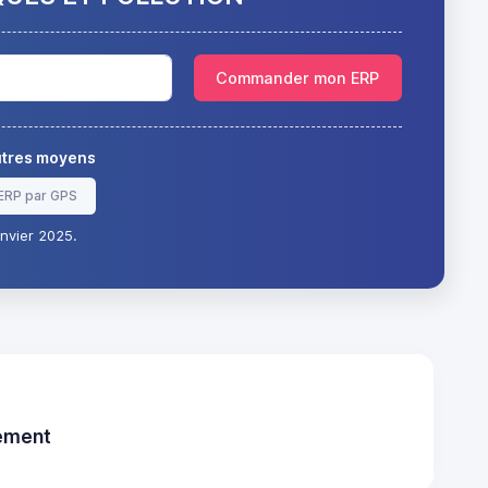
Commander mon ERP
autres moyens
ERP par GPS
nvier 2025.
tement