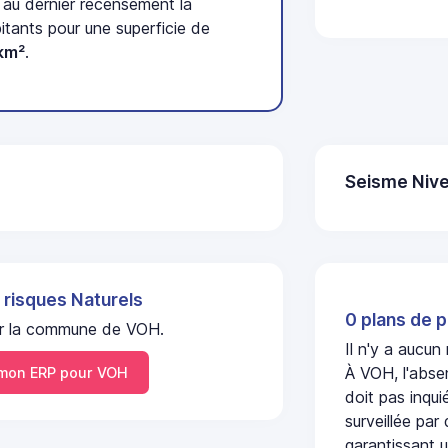
au dernier recensement la
tants pour une superficie de
km²
.
Seisme Nive
 risques Naturels
0 plans de p
 sur la commune de VOH.
Il n'y a aucun
À VOH, l'abse
mon ERP pour VOH
doit pas inqu
surveillée par
garantissant u