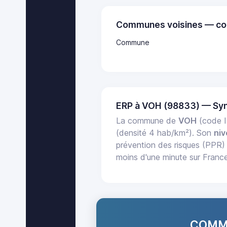
Communes voisines — co
Commune
ERP à VOH (98833) — Sy
La commune de
VOH
(code I
(densité 4 hab/km²). Son
niv
prévention des risques (PPR) 
moins d'une minute sur Franc
COMMA