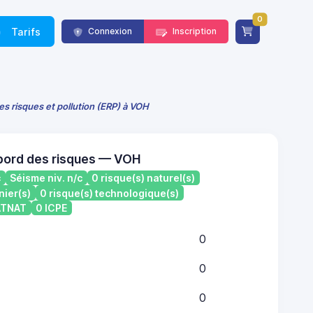
0
Tarifs
Connexion
Inscription
es risques et pollution (ERP) à VOH
bord des risques — VOH
c
Séisme niv. n/c
0 risque(s) naturel(s)
nier(s)
0 risque(s) technologique(s)
CATNAT
0 ICPE
0
0
0