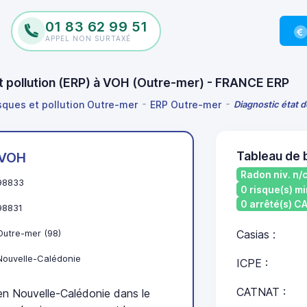
01 83 62 99 51
APPEL NON SURTAXÉ
et pollution (ERP) à VOH (Outre-mer) - FRANCE ERP
isques et pollution Outre-mer
ERP Outre-mer
Diagnostic état d
Tableau de 
VOH
Radon niv. n/
98833
0 risque(s) mi
0 arrêté(s) 
98831
Outre-mer (98)
Casias :
Nouvelle-Calédonie
ICPE :
CATNAT :
n Nouvelle-Calédonie dans le