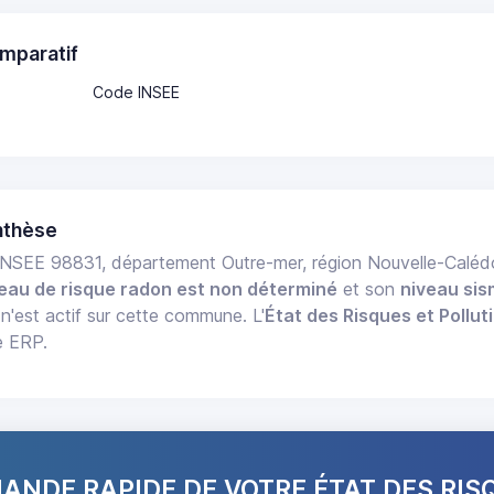
mparatif
Code INSEE
nthèse
NSEE 98831, département Outre-mer, région Nouvelle-Calé
eau de risque radon est non déterminé
et son
niveau sis
n'est actif sur cette commune. L'
État des Risques et Pollut
e ERP.
NDE RAPIDE DE VOTRE ÉTAT DES RIS