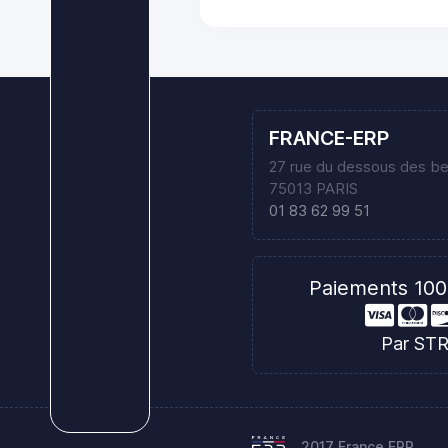
FRANCE-ERP
27 rue du dessous des b
75013 PARIS
01 83 62 99 51
Paiements 100
Par ST
2017 France ERP.