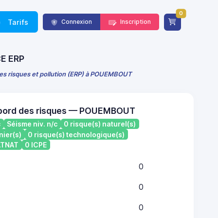
0
Tarifs
Connexion
Inscription
CE ERP
des risques et pollution (ERP) à POUEMBOUT
 bord des risques — POUEMBOUT
c
Séisme niv. n/c
0 risque(s) naturel(s)
nier(s)
0 risque(s) technologique(s)
CATNAT
0 ICPE
0
0
0