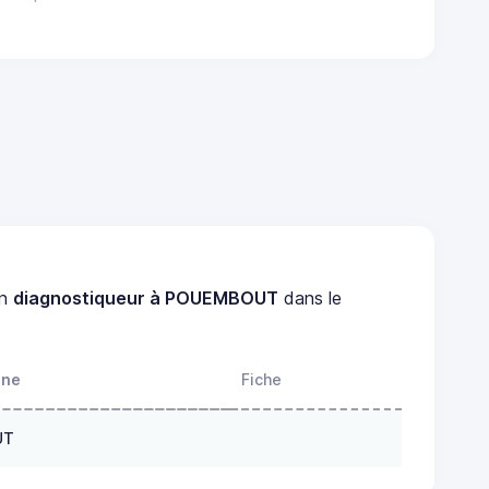
un
diagnostiqueur à POUEMBOUT
dans le
one
Fiche
UT