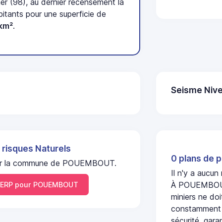
r (98), au dernier recensement la
tants pour une superficie de
km²
.
Seisme Nive
 risques Naturels
0 plans de p
el sur la commune de POUEMBOUT.
Il n'y a aucu
À POUEMBOUT,
ERP pour POUEMBOUT
miniers ne doi
constamment s
sécurité, gara