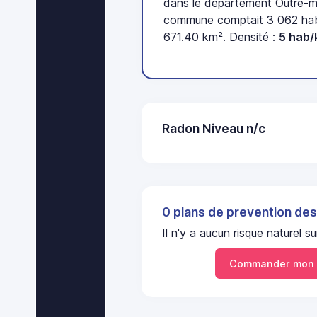
dans le département Outre-me
commune comptait 3 062 habi
671.40 km². Densité :
5 hab/
Radon Niveau n/c
0 plans de prevention des
Il n'y a aucun risque natur
Commander mon 