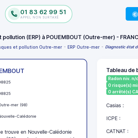
01 83 62 99 51
APPEL NON SURTAXÉ
 et pollution (ERP) à POUEMBOUT (Outre-mer) - FRAN
isques et pollution Outre-mer
ERP Outre-mer
Diagnostic état 
Tableau de
EMBOUT
Radon niv. n/
98825
0 risque(s) mi
0 arrêté(s) 
98825
Outre-mer (98)
Casias :
Nouvelle-Calédonie
ICPE :
CATNAT :
rouve en Nouvelle-Calédonie