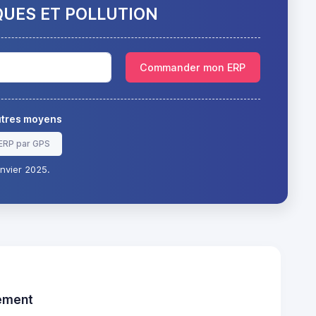
QUES ET POLLUTION
Commander mon ERP
autres moyens
ERP par GPS
nvier 2025.
tement