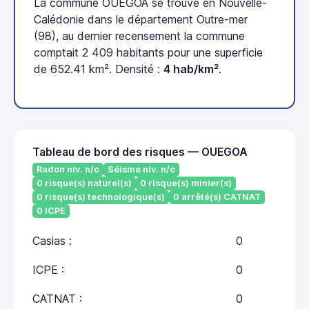
La commune OUEGOA se trouve en Nouvelle-
Calédonie dans le département Outre-mer
(98), au dernier recensement la commune
comptait 2 409 habitants pour une superficie
de 652.41 km². Densité :
4 hab/km²
.
Tableau de bord des risques — OUEGOA
Radon niv. n/c
Séisme niv. n/c
0 risque(s) naturel(s)
0 risque(s) minier(s)
0 risque(s) technologique(s)
0 arrêté(s) CATNAT
0 ICPE
Casias :
0
ICPE :
0
CATNAT :
0