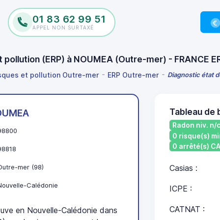
01 83 62 99 51
APPEL NON SURTAXÉ
 et pollution (ERP) à NOUMEA (Outre-mer) - FRANCE E
isques et pollution Outre-mer
ERP Outre-mer
Diagnostic état 
Tableau de
OUMEA
Radon niv. n/
98800
0 risque(s) mi
0 arrêté(s) 
98818
Outre-mer (98)
Casias :
Nouvelle-Calédonie
ICPE :
CATNAT :
ve en Nouvelle-Calédonie dans