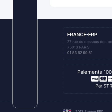
FRANCE-ERP
27 rue du dessous des b
75013 PARIS
01 83 62 99 51
Paiements 100
Par ST
2017 France ERP.