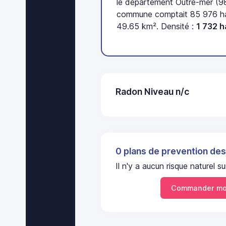
le département Outre-mer (98
commune comptait 85 976 hab
49.65 km². Densité :
1 732 
Radon Niveau n/c
0 plans de prevention des
Il n'y a aucun risque nature
Commander mo