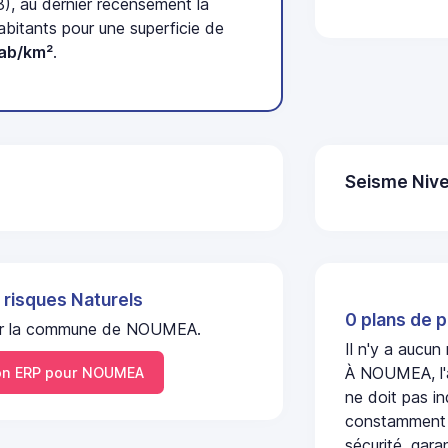
), au dernier recensement la
itants pour une superficie de
hab/km²
.
Seisme Nive
 risques Naturels
0 plans de p
l sur la commune de NOUMEA.
Il n'y a aucu
À NOUMEA, l'a
n ERP pour NOUMEA
ne doit pas i
constamment s
sécurité, gara