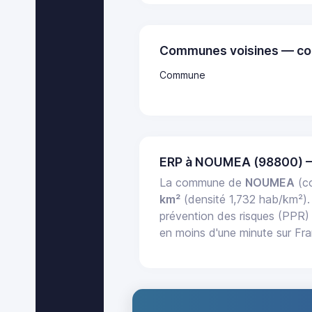
Communes voisines — co
Commune
ERP à NOUMEA (98800) 
La commune de
NOUMEA
(co
km²
(densité 1,732 hab/km²)
prévention des risques (PPR) 
en moins d'une minute sur Fr