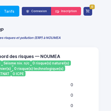
0
Tarifs
Connexion
Inscription
RP
des risques et pollution (ERP) à NOUMEA
 bord des risques — NOUMEA
c
Séisme niv. n/c
0 risque(s) naturel(s)
nier(s)
0 risque(s) technologique(s)
CATNAT
0 ICPE
0
0
0