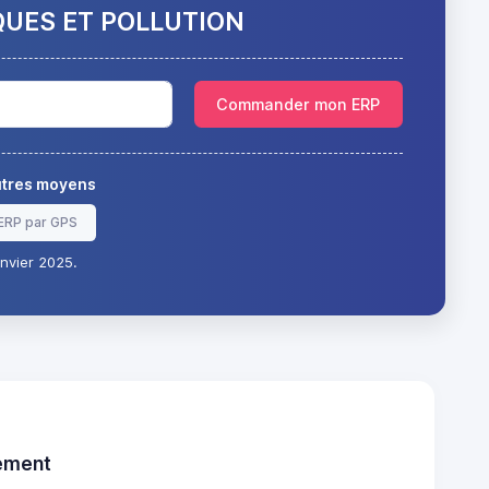
QUES ET POLLUTION
Commander mon ERP
autres moyens
ERP par GPS
nvier 2025.
tement