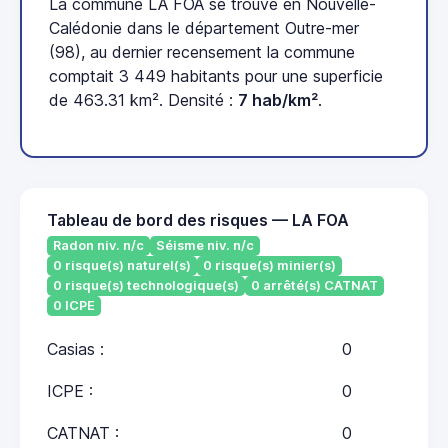
La commune LA FOA se trouve en Nouvelle-
Calédonie dans le département Outre-mer
(98), au dernier recensement la commune
comptait 3 449 habitants pour une superficie
de 463.31 km². Densité :
7 hab/km²
.
Tableau de bord des risques — LA FOA
Radon niv. n/c
Séisme niv. n/c
0 risque(s) naturel(s)
0 risque(s) minier(s)
0 risque(s) technologique(s)
0 arrêté(s) CATNAT
0 ICPE
Casias :
0
ICPE :
0
CATNAT :
0