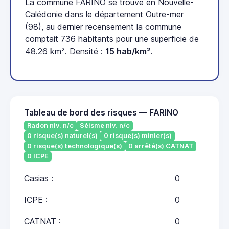
La commune FARINO se trouve en Nouvelle-
Calédonie dans le département Outre-mer
(98), au dernier recensement la commune
comptait 736 habitants pour une superficie de
48.26 km². Densité :
15 hab/km²
.
Tableau de bord des risques — FARINO
Radon niv. n/c
Séisme niv. n/c
0 risque(s) naturel(s)
0 risque(s) minier(s)
0 risque(s) technologique(s)
0 arrêté(s) CATNAT
0 ICPE
Casias :
0
ICPE :
0
CATNAT :
0