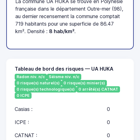
La commune UA HUKA se trouve en Polynésie
française dans le département Outre-mer (98),
au dernier recensement la commune comptait
719 habitants pour une superficie de 86.47
km². Densité :
8 hab/km²
.
Tableau de bord des risques — UA HUKA
Radon niv. n/c
Séisme niv. n/c
0 risque(s) naturel(s)
0 risque(s) minier(s)
0 risque(s) technologique(s)
0 arrêté(s) CATNAT
0 ICPE
Casias :
0
ICPE :
0
CATNAT :
0