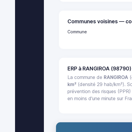
Communes voisines — co
Commune
ERP à RANGIROA (98790)
La commune de
RANGIROA
(
km²
(densité 29 hab/km²). 
prévention des risques (PPR) 
en moins d'une minute sur Fr