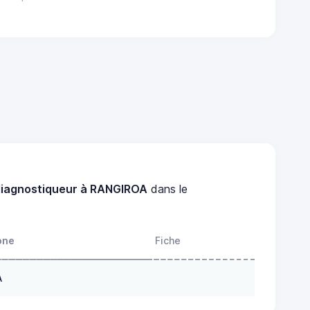
diagnostiqueur à RANGIROA
dans le
one
Fiche
A