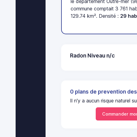
le département Outre-mer (98
commune comptait 3 761 habi
129.74 km². Densité :
29 hab
Radon Niveau n/c
0 plans de prevention des
Il n'y a aucun risque nature
Commander mon