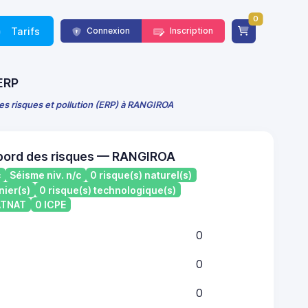
0
Tarifs
Connexion
Inscription
 ERP
des risques et pollution (ERP) à RANGIROA
 bord des risques — RANGIROA
c
Séisme niv. n/c
0 risque(s) naturel(s)
nier(s)
0 risque(s) technologique(s)
CATNAT
0 ICPE
0
0
0