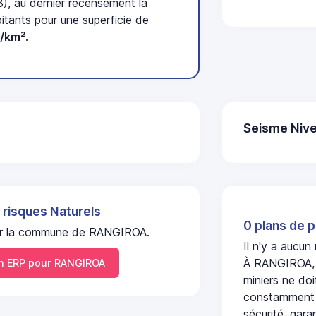
), au dernier recensement la
tants pour une superficie de
/km²
.
Seisme Nive
 risques Naturels
0 plans de p
l sur la commune de RANGIROA.
Il n'y a aucu
À RANGIROA, l
 ERP pour RANGIROA
miniers ne doi
constamment s
sécurité, gara