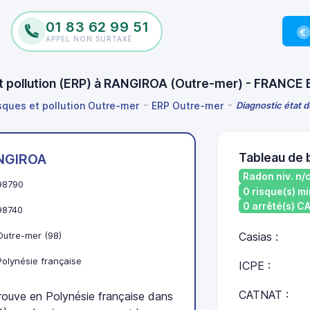
01 83 62 99 51
APPEL NON SURTAXÉ
et pollution (ERP) à RANGIROA (Outre-mer) - FRANCE
isques et pollution Outre-mer
ERP Outre-mer
Diagnostic état 
Tableau de
NGIROA
Radon niv. n/
98790
0 risque(s) mi
0 arrêté(s) 
98740
Outre-mer (98)
Casias :
Polynésie française
ICPE :
CATNAT :
uve en Polynésie française dans