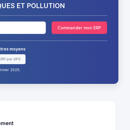
QUES ET POLLUTION
Commander mon ERP
autres moyens
ERP par GPS
nvier 2025.
tement