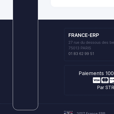
FRANCE-ERP
27 rue du dessous des b
75013 PARIS
01 83 62 99 51
Paiements 100
Par ST
2017 France ERP.