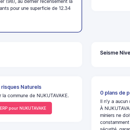
r (98), au dernier recensement la
nts pour une superficie de 12.34
Seisme Nive
 risques Naturels
0 plans de p
l sur la commune de NUKUTAVAKE.
Il n'y a aucu
À NUKUTAVAKE,
ERP pour NUKUTAVAKE
miniers ne doi
constamment s
sécurité, gara