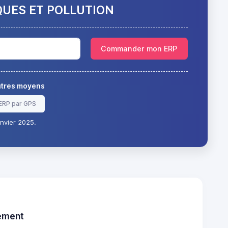
QUES ET POLLUTION
Commander mon ERP
autres moyens
ERP par GPS
nvier 2025.
tement