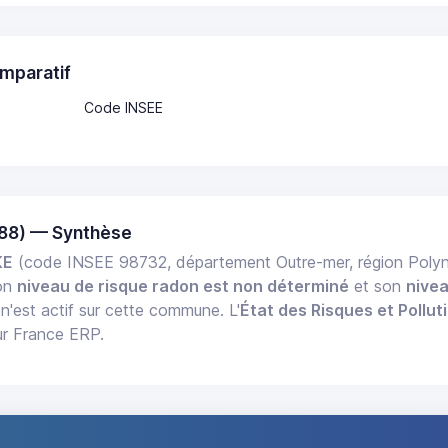
mparatif
Code INSEE
88) — Synthèse
KE
(code INSEE 98732, département Outre-mer, région Polyn
Son
niveau de risque radon est non déterminé
et son
nive
n'est actif sur cette commune. L'
État des Risques et Pollut
ur France ERP.