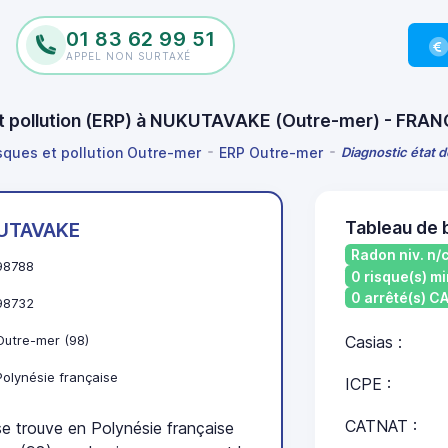
01 83 62 99 51
APPEL NON SURTAXÉ
 et pollution (ERP) à NUKUTAVAKE (Outre-mer) - FRA
isques et pollution Outre-mer
ERP Outre-mer
Diagnostic état 
Tableau de
UTAVAKE
Radon niv. n/
98788
0 risque(s) mi
0 arrêté(s) 
98732
Outre-mer (98)
Casias :
Polynésie française
ICPE :
CATNAT :
trouve en Polynésie française