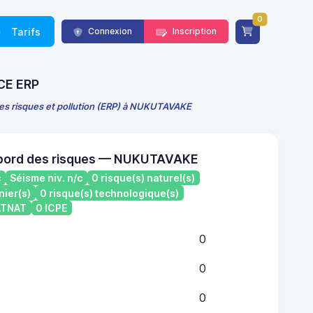
0
Tarifs
Connexion
Inscription
NCE ERP
des risques et pollution (ERP) à NUKUTAVAKE
 bord des risques — NUKUTAVAKE
c
Séisme niv. n/c
0 risque(s) naturel(s)
nier(s)
0 risque(s) technologique(s)
CATNAT
0 ICPE
0
0
0