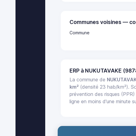
Communes voisines — co
Commune
ERP à NUKUTAVAKE (987
La commune de
NUKUTAVA
km²
(densité 23 hab/km²). 
prévention des risques (PPR) 
ligne en moins d'une minute s