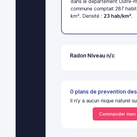
dans le département Outre-me
commune comptait 287 habita
km². Densité :
23 hab/km²
.
Radon Niveau n/c
0 plans de prevention des
Il n'y a aucun risque nature
Commander mon 