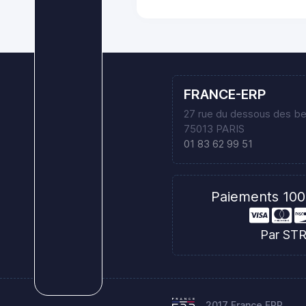
FRANCE-ERP
27 rue du dessous des b
75013 PARIS
01 83 62 99 51
Paiements 100
Par ST
2017 France ERP.