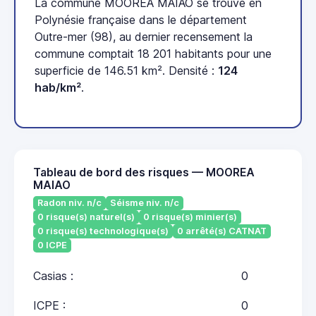
La commune MOOREA MAIAO se trouve en
Polynésie française dans le département
Outre-mer (98), au dernier recensement la
commune comptait 18 201 habitants pour une
superficie de 146.51 km². Densité :
124
hab/km²
.
Tableau de bord des risques — MOOREA
MAIAO
Radon niv. n/c
Séisme niv. n/c
0 risque(s) naturel(s)
0 risque(s) minier(s)
0 risque(s) technologique(s)
0 arrêté(s) CATNAT
0 ICPE
Casias :
0
ICPE :
0