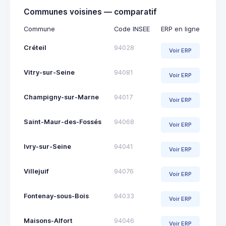
Communes voisines — comparatif
Commune
Code INSEE
ERP en ligne
Créteil
94028
Voir ERP
Vitry-sur-Seine
94081
Voir ERP
Champigny-sur-Marne
94017
Voir ERP
Saint-Maur-des-Fossés
94068
Voir ERP
Ivry-sur-Seine
94041
Voir ERP
Villejuif
94076
Voir ERP
Fontenay-sous-Bois
94033
Voir ERP
Maisons-Alfort
94046
Voir ERP