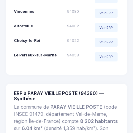
Vincennes
94080
Voir ERP
Alfortville
94002
Voir ERP
Choisy-le-Roi
94022
Voir ERP
Le Perreux-sur-Marne
94058
Voir ERP
ERP à PARAY VIEILLE POSTE (94390) —
Synthèse
La commune de
PARAY VIEILLE POSTE
(code
INSEE 91479, département Val-de-Marne,
région Île-de-France) compte
8 202 habitants
sur
6.04 km²
(densité 1,359 hab/km²). Son