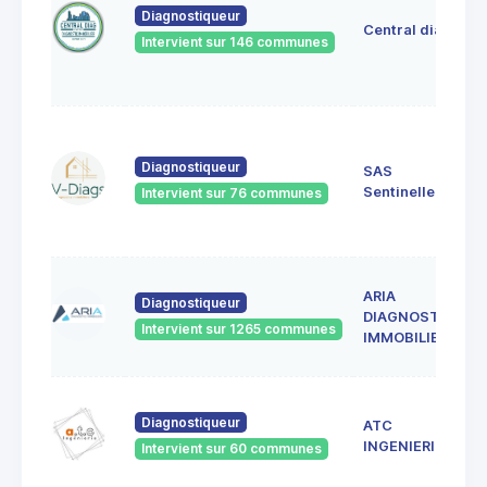
Diagnostiqueur
Central diag
Intervient sur 146 communes
Diagnostiqueur
SAS
Sentinelle
Intervient sur 76 communes
ARIA
Diagnostiqueur
DIAGNOSTICS
Intervient sur 1265 communes
IMMOBILIERS
Diagnostiqueur
ATC
INGENIERIE
Intervient sur 60 communes