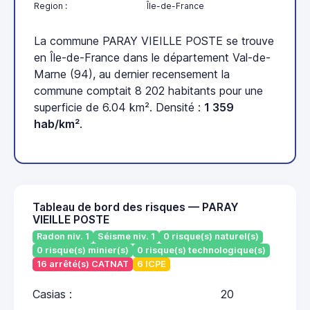
Region :
Île-de-France
La commune PARAY VIEILLE POSTE se trouve
en Île-de-France dans le département Val-de-
Marne (94), au dernier recensement la
commune comptait 8 202 habitants pour une
superficie de 6.04 km². Densité :
1 359
hab/km²
.
Tableau de bord des risques — PARAY
VIEILLE POSTE
Radon niv. 1
Séisme niv. 1
0 risque(s) naturel(s)
0 risque(s) minier(s)
0 risque(s) technologique(s)
16 arrêté(s) CATNAT
6 ICPE
Casias :
20