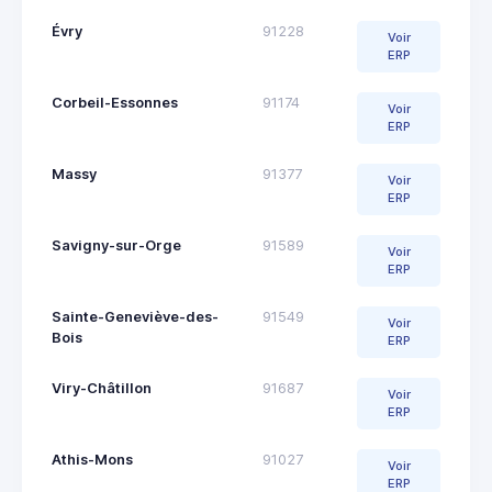
Évry
91228
Voir
ERP
Corbeil-Essonnes
91174
Voir
ERP
Massy
91377
Voir
ERP
Savigny-sur-Orge
91589
Voir
ERP
Sainte-Geneviève-des-
91549
Voir
Bois
ERP
Viry-Châtillon
91687
Voir
ERP
Athis-Mons
91027
Voir
ERP