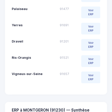
Palaiseau
91477
Voir
ERP
Yerres
91691
Voir
ERP
Draveil
91201
Voir
ERP
Ris-Orangis
91521
Voir
ERP
Vigneux-sur-Seine
91657
Voir
ERP
ERP à MONTGERON (91230) — Synthèse