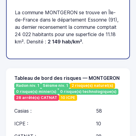
La commune MONTGERON se trouve en Île-
de-France dans le département Essonne (91),
au dernier recensement la commune comptait
24 022 habitants pour une superficie de 11.18
km². Densité :
2 149 hab/km²
.
Tableau de bord des risques — MONTGERON
Radon niv. 1
Séisme niv. 1
2 risque(s) naturel(s)
0 risque(s) minier(s)
0 risque(s) technologique(s)
28 arrêté(s) CATNAT
10 ICPE
Casias :
58
ICPE :
10