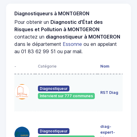
Diagnostiqueurs à MONTGERON
Pour obtenir un
Diagnostic d'État des
Risques et Pollution à MONTGERON
contactez un
diagnostiqueur à MONTGERON
dans le département
Essonne
ou en appelant
au 01 83 62 99 51 ou par mail.
-
Catégorie
Nom
Adr
13
pas
Diagnostiqueur
RST Diag
dia
Intervient sur 777 communes
911
VIL
42
AVE
diag-
MA
Diagnostiqueur
expert-
SE