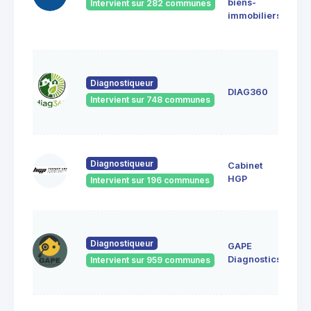
biens-
Intervient sur 282 communes
912
immobiliers
Athi
Mon
8 qu
l'in
Diagnostiqueur
DIAG360
912
Intervient sur 748 communes
ATH
MO
1 ru
Diagnostiqueur
Cabinet
Mich
918
HGP
Intervient sur 196 communes
Bru
32
rés
Diagnostiqueur
GAPE
Vau
Diagnostics
Intervient sur 959 communes
919
Ulis