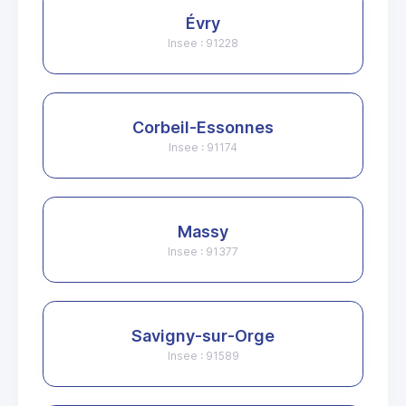
Évry
Insee : 91228
Corbeil-Essonnes
Insee : 91174
Massy
Insee : 91377
Savigny-sur-Orge
Insee : 91589