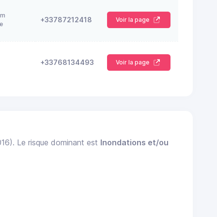
am
+33787212418
Voir la page
e
+33768134493
Voir la page
016). Le risque dominant est
Inondations et/ou