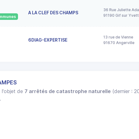
36 Rue Juliette Ad
A LA CLEF DES CHAMPS
91190 Gif sur Yvett
communes
13 rue de Vienne
6DIAG-EXPERTISE
91670 Angerville
TAMPES
t l'objet de
7 arrêtés de catastrophe naturelle
(dernier : 2
.