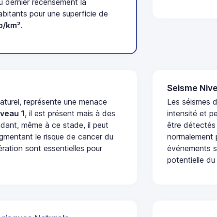
u dernier recensement la
itants pour une superficie de
b/km²
.
Seisme Nive
naturel, représente une menace
Les séismes d
iveau 1
, il est présent mais à des
intensité et p
dant, même à ce stade, il peut
être détectés
augmentant le risque de cancer du
normalement p
ération sont essentielles pour
événements se
potentielle du