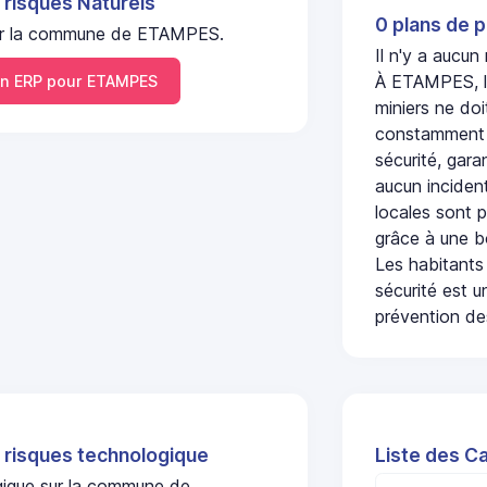
 risques Naturels
0 plans de p
l sur la commune de ETAMPES.
Il n'y a aucu
À ETAMPES, l'
n ERP pour ETAMPES
miniers ne doi
constamment s
sécurité, gara
aucun incident
locales sont p
grâce à une b
Les habitants
sécurité est u
prévention des
 risques technologique
Liste des C
ogique sur la commune de