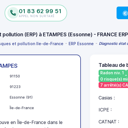
01 83 62 99 51
APPEL NON SURTAXÉ
et pollution (ERP) à ETAMPES (Essonne) - FRANCE ERP
isques et pollution Ile-de-France
ERP Essonne
Diagnostic état 
Tableau de
AMPES
Radon niv. 1
91150
0 risque(s) mi
7 arrêté(s) C
91223
Essonne (91)
Casias :
Île-de-France
ICPE :
CATNAT :
ve en Île-de-France dans le