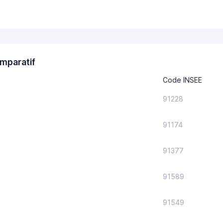
mparatif
Code INSEE
91228
91174
91377
91589
91549