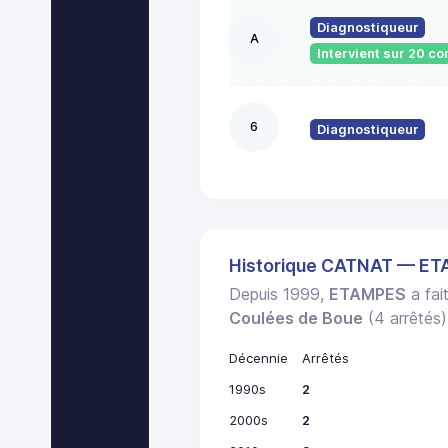
Diagnostiqueur
A
Intervient sur 20 
6
Diagnostiqueur
Historique CATNAT — E
Depuis 1999,
ETAMPES
a fai
Coulées de Boue
(4 arrêtés)
Décennie
Arrêtés
1990s
2
2000s
2