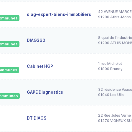
42 AVENUE MARCE
diag-expert-biens-immobiliers
91200 Athis-Mons
 communes
8 quai de l'industrie
DIAG360
91200 ATHIS MON
 communes
1 rue Michelet
Cabinet HGP
91800 Brunoy
 communes
32 résidence Vauco
GAPE Diagnostics
91940 Les Ulis
 communes
22 Rue Jules Verne
DT DIAGS
91270 VIGNEUX SU