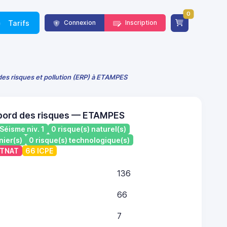
0
Tarifs
Connexion
Inscription
des risques et pollution (ERP) à ETAMPES
 bord des risques — ETAMPES
Séisme niv. 1
0 risque(s) naturel(s)
nier(s)
0 risque(s) technologique(s)
ATNAT
66 ICPE
136
66
7