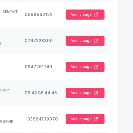
L SEMBAT
0698682122
Voir la page
0767328300
Voir la page
S
0647261740
Voir la page
uleur
06 42 85 44 45
Voir la page
+33664139970
Voir la page
R SEINE