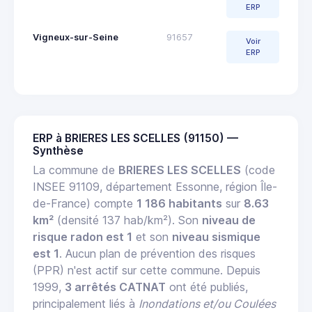
ERP
Vigneux-sur-Seine
91657
Voir
ERP
ERP à BRIERES LES SCELLES (91150) —
Synthèse
La commune de
BRIERES LES SCELLES
(code
INSEE 91109, département Essonne, région Île-
de-France) compte
1 186 habitants
sur
8.63
km²
(densité 137 hab/km²). Son
niveau de
risque radon est 1
et son
niveau sismique
est 1
. Aucun plan de prévention des risques
(PPR) n'est actif sur cette commune. Depuis
1999,
3 arrêtés CATNAT
ont été publiés,
principalement liés à
Inondations et/ou Coulées