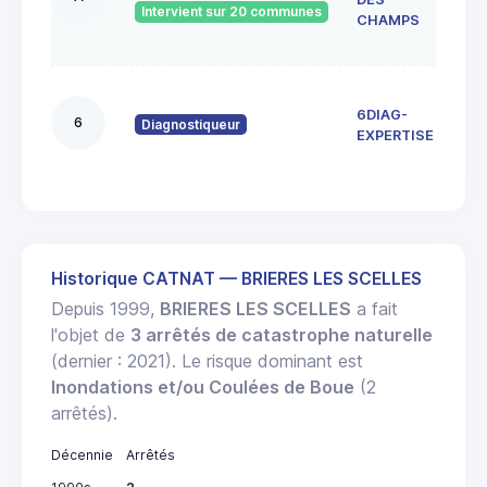
Intervient sur 20 communes
9119
CHAMPS
sur 
13 r
6DIAG-
Vie
6
Diagnostiqueur
916
EXPERTISE
Ange
Historique CATNAT — BRIERES LES SCELLES
Depuis 1999,
BRIERES LES SCELLES
a fait
l'objet de
3 arrêtés de catastrophe naturelle
(dernier : 2021). Le risque dominant est
Inondations et/ou Coulées de Boue
(2
arrêtés).
Décennie
Arrêtés