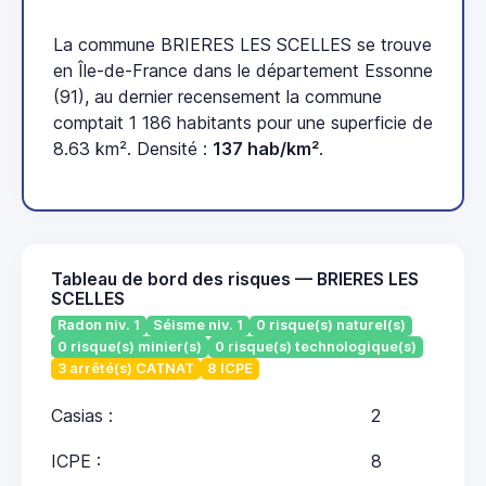
La commune BRIERES LES SCELLES se trouve
en Île-de-France dans le département Essonne
(91), au dernier recensement la commune
comptait 1 186 habitants pour une superficie de
8.63 km². Densité :
137 hab/km²
.
Tableau de bord des risques — BRIERES LES
SCELLES
Radon niv. 1
Séisme niv. 1
0 risque(s) naturel(s)
0 risque(s) minier(s)
0 risque(s) technologique(s)
3 arrêté(s) CATNAT
8 ICPE
Casias :
2
ICPE :
8