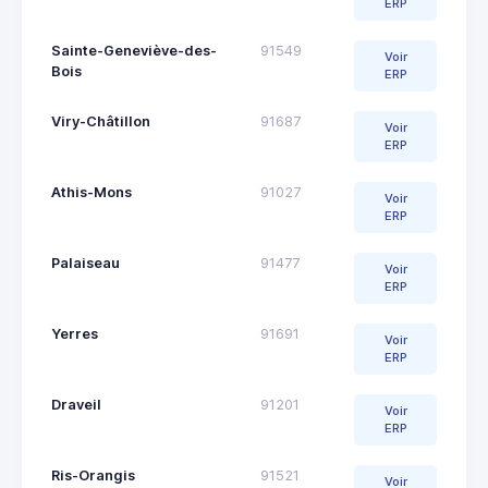
ERP
Sainte-Geneviève-des-
91549
Voir
Bois
ERP
Viry-Châtillon
91687
Voir
ERP
Athis-Mons
91027
Voir
ERP
Palaiseau
91477
Voir
ERP
Yerres
91691
Voir
ERP
Draveil
91201
Voir
ERP
Ris-Orangis
91521
Voir