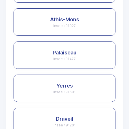
Athis-Mons
Insee : 91027
Palaiseau
Insee : 91477
Yerres
Insee : 91691
Draveil
Insee : 91201