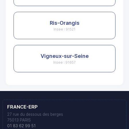
Ris-Orangis
Insee : 91521
Vigneux-sur-Seine
Insee : 91657
FRANCE-ERP
27 rue du dessous des berges
75013 PARIS
01 83 62 99 51