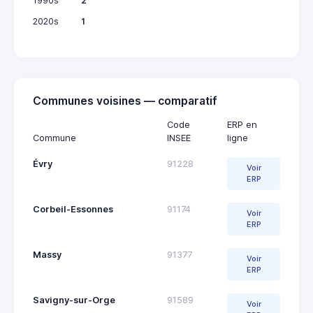
1990s
2
2020s
1
Communes voisines — comparatif
Code
ERP en
Commune
INSEE
ligne
Évry
91228
Voir
ERP
Corbeil-Essonnes
91174
Voir
ERP
Massy
91377
Voir
ERP
Savigny-sur-Orge
91589
Voir