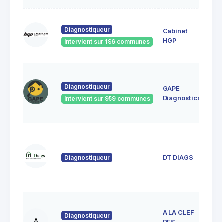
1 ru
Diagnostiqueur
Cabinet
Mich
918
HGP
Intervient sur 196 communes
Bru
32
rés
Diagnostiqueur
GAPE
Vau
Diagnostics
Intervient sur 959 communes
919
Ulis
22 
Jule
Ver
Diagnostiqueur
DT DIAGS
912
VIG
SUR
36 
A LA CLEF
Juli
Diagnostiqueur
A
DES
Ad